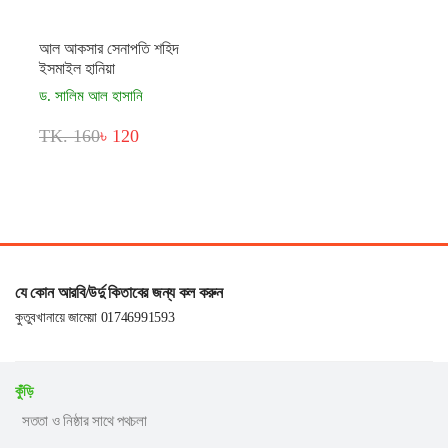
আল আকসার সেনাপতি শহিদ
ইসমাইল হানিয়া
ড. সালিম আল হাসানি
TK. 160
৳ 120
যে কোন আরবি/উর্দু কিতাবের জন্য কল করুন
কুতুবখানায়ে জামেয়া 01746991593
কুঁড়ি
সততা ও নিষ্ঠার সাথে পথচলা