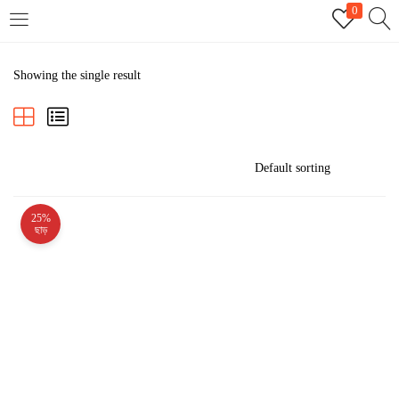
0
LOGIN
REGISTER
Showing the single result
Enter your username and password to login.
25%
Remember me
ছাড়
Login
Lost password?