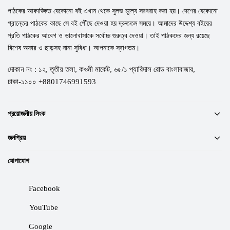
পাঠকের আকাঙ্ক্ষিত যেকোনো বই এখান থেকে সুলভ মূল্যে সরবরাহ করা হয়। দেশের যেকোনো
প্রান্তের পাঠকের কাছে সে বই পৌঁছে দেওয়া হয় দ্রুততম সময়ে। আমাদের উদ্দেশ্য বইয়ের
প্রতি পাঠকের আবেগ ও ভালোবাসাকে সর্বোচ্চ গুরুত্ব দেওয়া। তাই পাঠকদের জন্য রয়েছে
বিশেষ অফার ও ছাড়সহ নানা সুবিধা। আপনাকে স্বাগতম।
দোকান নং : ১২, তৃতীয় তলা, কওমী মার্কেট, ৬৫/১ প্যারিদাস রোড বাংলাবাজার,
ঢাকা-১১০০ +8801746991593
প্রয়োজনীয় লিংক
জনপ্রিয়
যোগাযোগ
Facebook
YouTube
Google