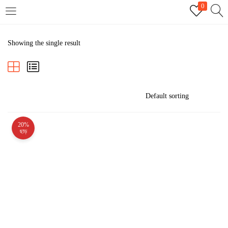
0
LOGIN
REGISTER
Showing the single result
Enter your username and password to login.
20%
Remember me
ছাড়
Login
Lost password?