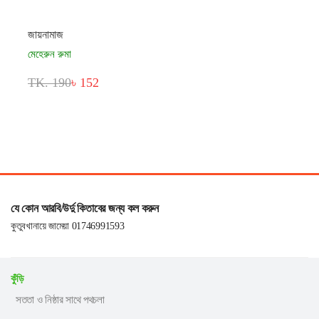
জায়নামাজ
মেহেরুন রুমা
TK. 190
৳ 152
যে কোন আরবি/উর্দু কিতাবের জন্য কল করুন
কুতুবখানায়ে জামেয়া 01746991593
কুঁড়ি
সততা ও নিষ্ঠার সাথে পথচলা