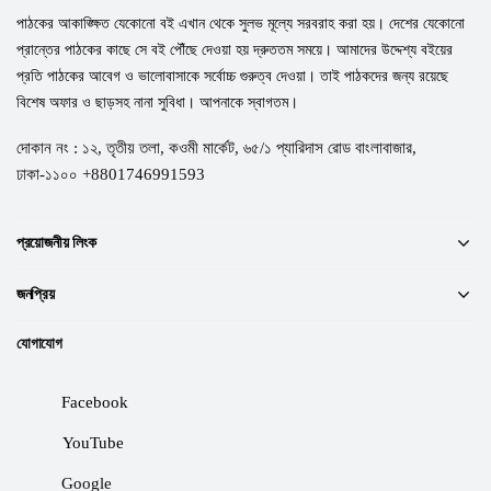
পাঠকের আকাঙ্ক্ষিত যেকোনো বই এখান থেকে সুলভ মূল্যে সরবরাহ করা হয়। দেশের যেকোনো
প্রান্তের পাঠকের কাছে সে বই পৌঁছে দেওয়া হয় দ্রুততম সময়ে। আমাদের উদ্দেশ্য বইয়ের
প্রতি পাঠকের আবেগ ও ভালোবাসাকে সর্বোচ্চ গুরুত্ব দেওয়া। তাই পাঠকদের জন্য রয়েছে
বিশেষ অফার ও ছাড়সহ নানা সুবিধা। আপনাকে স্বাগতম।
দোকান নং : ১২, তৃতীয় তলা, কওমী মার্কেট, ৬৫/১ প্যারিদাস রোড বাংলাবাজার,
ঢাকা-১১০০ +8801746991593
প্রয়োজনীয় লিংক
জনপ্রিয়
যোগাযোগ
Facebook
YouTube
Google