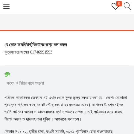
0
LOGIN
REGISTER
Enter your username and password to login.
যে কোন আরবি/উর্দু কিতাবের জন্য কল করুন
কুতুবখানায়ে জামেয়া 01746991593
কুঁড়ি
Remember me
সততা ও নিষ্ঠার সাথে পথচলা
Login
পাঠকের আকাঙ্ক্ষিত যেকোনো বই এখান থেকে সুলভ মূল্যে সরবরাহ করা হয়। দেশের যেকোনো
প্রান্তের পাঠকের কাছে সে বই পৌঁছে দেওয়া হয় দ্রুততম সময়ে। আমাদের উদ্দেশ্য বইয়ের
Lost password?
প্রতি পাঠকের আবেগ ও ভালোবাসাকে সর্বোচ্চ গুরুত্ব দেওয়া। তাই পাঠকদের জন্য রয়েছে
বিশেষ অফার ও ছাড়সহ নানা সুবিধা। আপনাকে স্বাগতম।
দোকান নং : ১২, তৃতীয় তলা, কওমী মার্কেট, ৬৫/১ প্যারিদাস রোড বাংলাবাজার,