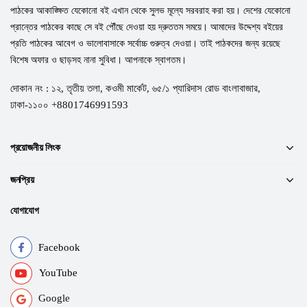
পাঠকের আকাঙ্ক্ষিত যেকোনো বই এখান থেকে সুলভ মূল্যে সরবরাহ করা হয়। দেশের যেকোনো
প্রান্তের পাঠকের কাছে সে বই পৌঁছে দেওয়া হয় দ্রুততম সময়ে। আমাদের উদ্দেশ্য বইয়ের
প্রতি পাঠকের আবেগ ও ভালোবাসাকে সর্বোচ্চ গুরুত্ব দেওয়া। তাই পাঠকদের জন্য রয়েছে
বিশেষ অফার ও ছাড়সহ নানা সুবিধা। আপনাকে স্বাগতম।
দোকান নং : ১২, তৃতীয় তলা, কওমী মার্কেট, ৬৫/১ প্যারিদাস রোড বাংলাবাজার,
ঢাকা-১১০০ +8801746991593
প্রয়োজনীয় লিংক
জনপ্রিয়
যোগাযোগ
Facebook
YouTube
Google