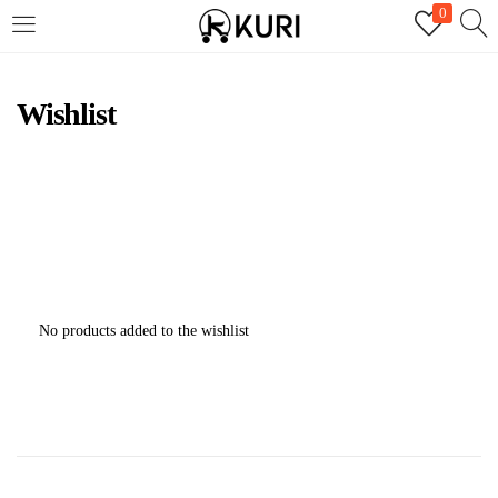
0
LOGIN
REGISTER
Wishlist
Enter your username and password to login.
Remember me
No products added to the wishlist
Login
Lost password?