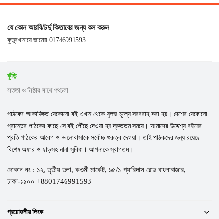
যে কোন আরবি/উর্দু কিতাবের জন্য কল করুন
কুতুবখানায়ে জামেয়া 01746991593
কুঁড়ি
সততা ও নিষ্ঠার সাথে পথচলা
পাঠকের আকাঙ্ক্ষিত যেকোনো বই এখান থেকে সুলভ মূল্যে সরবরাহ করা হয়। দেশের যেকোনো
প্রান্তের পাঠকের কাছে সে বই পৌঁছে দেওয়া হয় দ্রুততম সময়ে। আমাদের উদ্দেশ্য বইয়ের
প্রতি পাঠকের আবেগ ও ভালোবাসাকে সর্বোচ্চ গুরুত্ব দেওয়া। তাই পাঠকদের জন্য রয়েছে
বিশেষ অফার ও ছাড়সহ নানা সুবিধা। আপনাকে স্বাগতম।
দোকান নং : ১২, তৃতীয় তলা, কওমী মার্কেট, ৬৫/১ প্যারিদাস রোড বাংলাবাজার,
ঢাকা-১১০০ +8801746991593
প্রয়োজনীয় লিংক