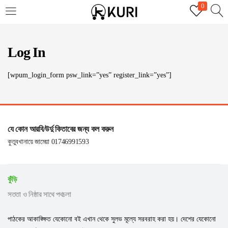
0
LOGIN
REGISTER
Log In
Enter your username and password to login.
[wpum_login_form psw_link=”yes” register_link=”yes”]
যে কোন আরবি/উর্দু কিতাবের জন্য কল করুন
Remember me
কুতুবখানায়ে জামেয়া 01746991593
Login
কুঁড়ি
Lost password?
সততা ও নিষ্ঠার সাথে পথচলা
পাঠকের আকাঙ্ক্ষিত যেকোনো বই এখান থেকে সুলভ মূল্যে সরবরাহ করা হয়। দেশের যেকোনো