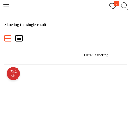
0
LOGIN
REGISTER
Showing the single result
Enter your username and password to login.
25%
Remember me
ছাড়
Login
Lost password?