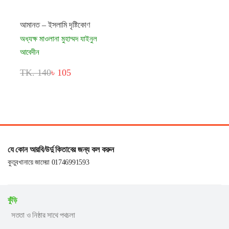
আমানত – ইসলামি দৃষ্টিকোণ
অধ্যক্ষ মাওলানা মুহাম্মদ যাইনুল
আবেদীন
TK. 140
৳ 105
যে কোন আরবি/উর্দু কিতাবের জন্য কল করুন
কুতুবখানায়ে জামেয়া 01746991593
কুঁড়ি
সততা ও নিষ্ঠার সাথে পথচলা