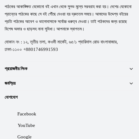
পাঠকের আকাঙ্ক্ষিত যেকোনো বই এখান থেকে সুলভ মূল্যে সরবরাহ করা হয়। দেশের যেকোনো
প্রান্তের পাঠকের কাছে সে বই পৌঁছে দেওয়া হয় দ্রুততম সময়ে। আমাদের উদ্দেশ্য বইয়ের
প্রতি পাঠকের আবেগ ও ভালোবাসাকে সর্বোচ্চ গুরুত্ব দেওয়া। তাই পাঠকদের জন্য রয়েছে
বিশেষ অফার ও ছাড়সহ নানা সুবিধা। আপনাকে স্বাগতম।
দোকান নং : ১২, তৃতীয় তলা, কওমী মার্কেট, ৬৫/১ প্যারিদাস রোড বাংলাবাজার,
ঢাকা-১১০০ +8801746991593
প্রয়োজনীয় লিংক
জনপ্রিয়
যোগাযোগ
Facebook
YouTube
Google