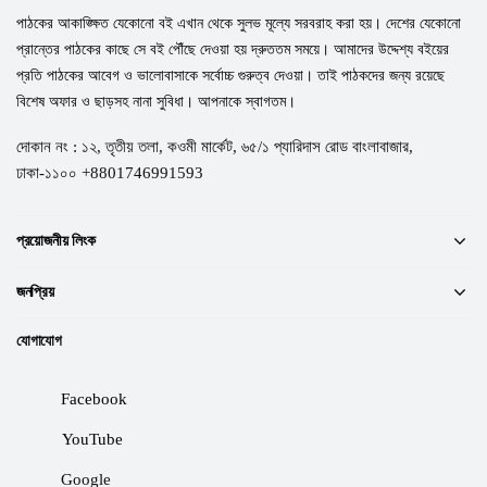
পাঠকের আকাঙ্ক্ষিত যেকোনো বই এখান থেকে সুলভ মূল্যে সরবরাহ করা হয়। দেশের যেকোনো
প্রান্তের পাঠকের কাছে সে বই পৌঁছে দেওয়া হয় দ্রুততম সময়ে। আমাদের উদ্দেশ্য বইয়ের
প্রতি পাঠকের আবেগ ও ভালোবাসাকে সর্বোচ্চ গুরুত্ব দেওয়া। তাই পাঠকদের জন্য রয়েছে
বিশেষ অফার ও ছাড়সহ নানা সুবিধা। আপনাকে স্বাগতম।
দোকান নং : ১২, তৃতীয় তলা, কওমী মার্কেট, ৬৫/১ প্যারিদাস রোড বাংলাবাজার,
ঢাকা-১১০০ +8801746991593
প্রয়োজনীয় লিংক
জনপ্রিয়
যোগাযোগ
Facebook
YouTube
Google