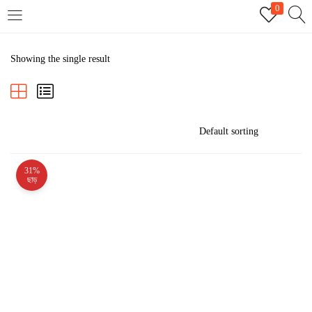
0
LOGIN
REGISTER
Showing the single result
Enter your username and password to login.
31%
Remember me
ছাড়
Login
Lost password?