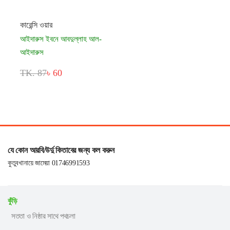
কারেন্সি ওয়ার
আইদারুস ইবনে আবদুল্লাহ আল-
আইদারুস
TK. 87
৳ 60
যে কোন আরবি/উর্দু কিতাবের জন্য কল করুন
কুতুবখানায়ে জামেয়া 01746991593
কুঁড়ি
সততা ও নিষ্ঠার সাথে পথচলা