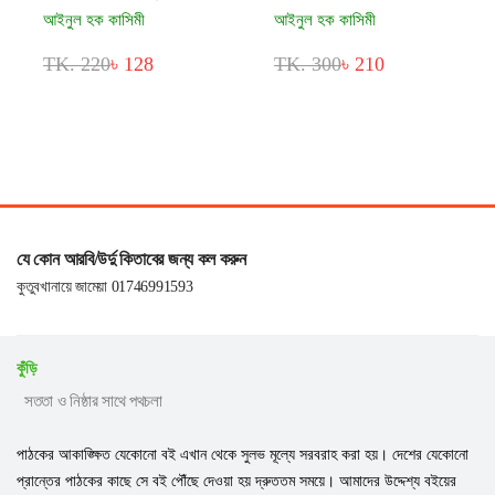
আইনুল হক কাসিমী
আইনুল হক কাসিমী
TK. 220
৳ 128
TK. 300
৳ 210
যে কোন আরবি/উর্দু কিতাবের জন্য কল করুন
কুতুবখানায়ে জামেয়া 01746991593
কুঁড়ি
সততা ও নিষ্ঠার সাথে পথচলা
পাঠকের আকাঙ্ক্ষিত যেকোনো বই এখান থেকে সুলভ মূল্যে সরবরাহ করা হয়। দেশের যেকোনো
প্রান্তের পাঠকের কাছে সে বই পৌঁছে দেওয়া হয় দ্রুততম সময়ে। আমাদের উদ্দেশ্য বইয়ের