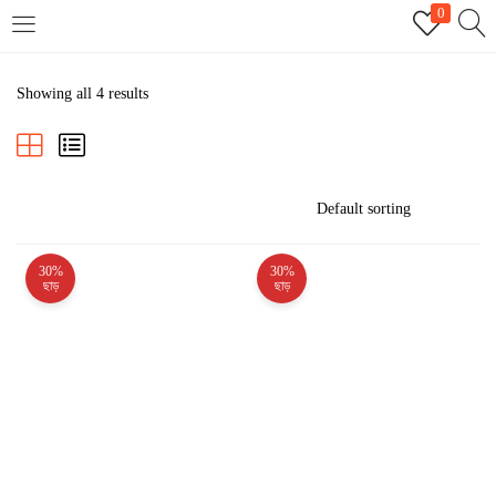
0
LOGIN
REGISTER
Showing all 4 results
Enter your username and password to login.
30%
30%
Remember me
ছাড়
ছাড়
Login
Lost password?