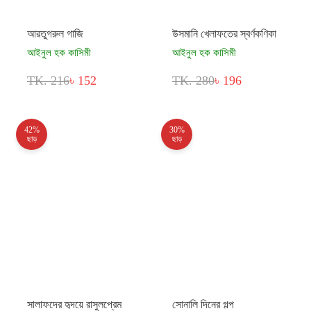
আরতুগরুল গাজি
উসমানি খেলাফতের স্বর্ণকণিকা
আইনুল হক কাসিমী
আইনুল হক কাসিমী
TK. 216
৳ 152
TK. 280
৳ 196
42%
30%
ছাড়
ছাড়
সালাফদের হৃদয়ে রাসুলপ্রেম
সোনালি দিনের গল্প