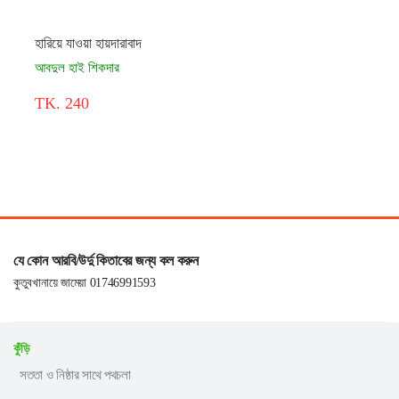
হারিয়ে যাওয়া হায়দারাবাদ
আবদুল হাই শিকদার
TK. 240
যে কোন আরবি/উর্দু কিতাবের জন্য কল করুন
কুতুবখানায়ে জামেয়া 01746991593
কুঁড়ি
সততা ও নিষ্ঠার সাথে পথচলা