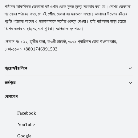
পাঠকের আকাঙ্ক্ষিত যেকোনো বই এখান থেকে সুলভ মূল্যে সরবরাহ করা হয়। দেশের যেকোনো
প্রান্তের পাঠকের কাছে সে বই পৌঁছে দেওয়া হয় দ্রুততম সময়ে। আমাদের উদ্দেশ্য বইয়ের
প্রতি পাঠকের আবেগ ও ভালোবাসাকে সর্বোচ্চ গুরুত্ব দেওয়া। তাই পাঠকদের জন্য রয়েছে
বিশেষ অফার ও ছাড়সহ নানা সুবিধা। আপনাকে স্বাগতম।
দোকান নং : ১২, তৃতীয় তলা, কওমী মার্কেট, ৬৫/১ প্যারিদাস রোড বাংলাবাজার,
ঢাকা-১১০০ +8801746991593
প্রয়োজনীয় লিংক
জনপ্রিয়
যোগাযোগ
Facebook
YouTube
Google