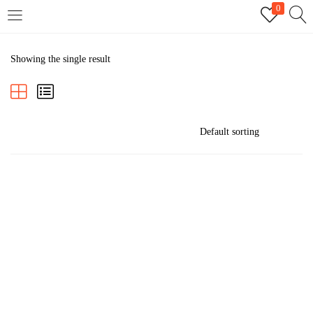
0
LOGIN
REGISTER
Showing the single result
Enter your username and password to login.
Remember me
Login
Lost password?