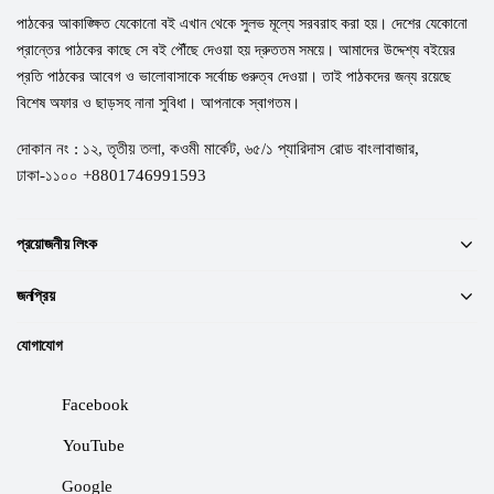
পাঠকের আকাঙ্ক্ষিত যেকোনো বই এখান থেকে সুলভ মূল্যে সরবরাহ করা হয়। দেশের যেকোনো
প্রান্তের পাঠকের কাছে সে বই পৌঁছে দেওয়া হয় দ্রুততম সময়ে। আমাদের উদ্দেশ্য বইয়ের
প্রতি পাঠকের আবেগ ও ভালোবাসাকে সর্বোচ্চ গুরুত্ব দেওয়া। তাই পাঠকদের জন্য রয়েছে
বিশেষ অফার ও ছাড়সহ নানা সুবিধা। আপনাকে স্বাগতম।
দোকান নং : ১২, তৃতীয় তলা, কওমী মার্কেট, ৬৫/১ প্যারিদাস রোড বাংলাবাজার,
ঢাকা-১১০০ +8801746991593
প্রয়োজনীয় লিংক
জনপ্রিয়
যোগাযোগ
Facebook
YouTube
Google