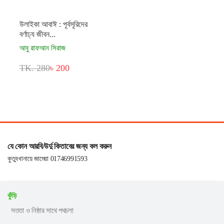
উলাইকা আবাঈ : পূর্বসূরিদের
বর্ণাঢ্য জীবন...
আবু রাফআন সিরাজ
TK. 280
৳ 200
যে কোন আরবি/উর্দু কিতাবের জন্য কল করুন
কুতুবখানায়ে জামেয়া 01746991593
কুঁড়ি
সততা ও নিষ্ঠার সাথে পথচলা