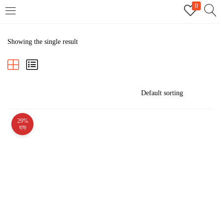
0
LOGIN
REGISTER
Showing the single result
Enter your username and password to login.
29%
Remember me
ছাড়
Login
Lost password?