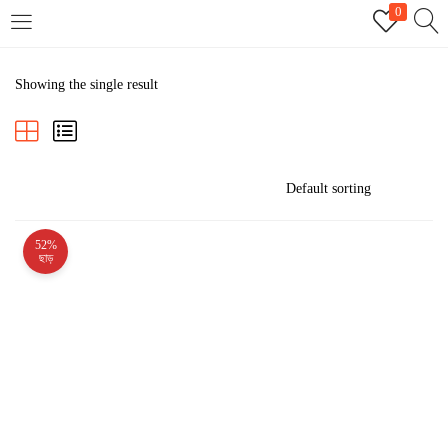
0
LOGIN
REGISTER
Showing the single result
Enter your username and password to login.
52%
Remember me
ছাড়
Login
Lost password?