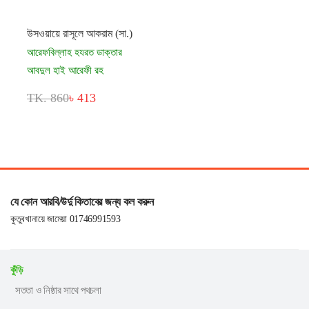
উসওয়ায়ে রাসূলে আকরাম (সা.)
আরেফবিল্লাহ হযরত ডাক্তার
আবদুল হাই আরেফী রহ
TK. 860
৳ 413
যে কোন আরবি/উর্দু কিতাবের জন্য কল করুন
কুতুবখানায়ে জামেয়া 01746991593
কুঁড়ি
সততা ও নিষ্ঠার সাথে পথচলা