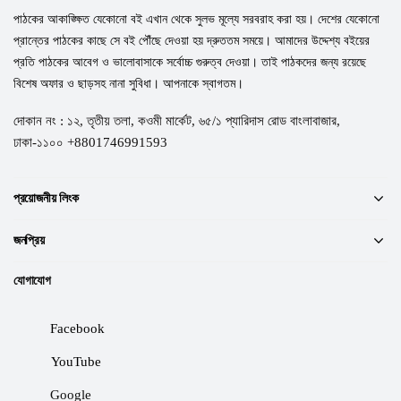
পাঠকের আকাঙ্ক্ষিত যেকোনো বই এখান থেকে সুলভ মূল্যে সরবরাহ করা হয়। দেশের যেকোনো
প্রান্তের পাঠকের কাছে সে বই পৌঁছে দেওয়া হয় দ্রুততম সময়ে। আমাদের উদ্দেশ্য বইয়ের
প্রতি পাঠকের আবেগ ও ভালোবাসাকে সর্বোচ্চ গুরুত্ব দেওয়া। তাই পাঠকদের জন্য রয়েছে
বিশেষ অফার ও ছাড়সহ নানা সুবিধা। আপনাকে স্বাগতম।
দোকান নং : ১২, তৃতীয় তলা, কওমী মার্কেট, ৬৫/১ প্যারিদাস রোড বাংলাবাজার,
ঢাকা-১১০০ +8801746991593
প্রয়োজনীয় লিংক
জনপ্রিয়
যোগাযোগ
Facebook
YouTube
Google