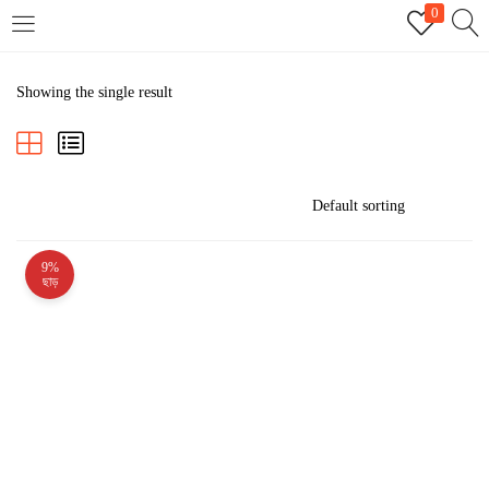
0
LOGIN
REGISTER
Showing the single result
Enter your username and password to login.
9%
Remember me
ছাড়
Login
Lost password?