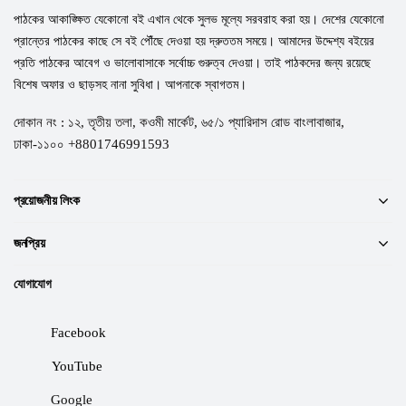
পাঠকের আকাঙ্ক্ষিত যেকোনো বই এখান থেকে সুলভ মূল্যে সরবরাহ করা হয়। দেশের যেকোনো
প্রান্তের পাঠকের কাছে সে বই পৌঁছে দেওয়া হয় দ্রুততম সময়ে। আমাদের উদ্দেশ্য বইয়ের
প্রতি পাঠকের আবেগ ও ভালোবাসাকে সর্বোচ্চ গুরুত্ব দেওয়া। তাই পাঠকদের জন্য রয়েছে
বিশেষ অফার ও ছাড়সহ নানা সুবিধা। আপনাকে স্বাগতম।
দোকান নং : ১২, তৃতীয় তলা, কওমী মার্কেট, ৬৫/১ প্যারিদাস রোড বাংলাবাজার,
ঢাকা-১১০০ +8801746991593
প্রয়োজনীয় লিংক
জনপ্রিয়
যোগাযোগ
Facebook
YouTube
Google