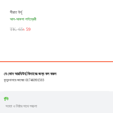
সীরাত উর্দূ
আল-আকসা লাইব্রেরী
TK. 65
৳ 59
যে কোন আরবি/উর্দু কিতাবের জন্য কল করুন
কুতুবখানায়ে জামেয়া 01746991593
কুঁড়ি
সততা ও নিষ্ঠার সাথে পথচলা