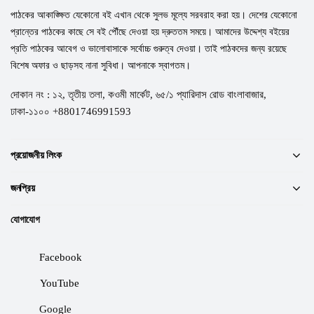
পাঠকের আকাঙ্ক্ষিত যেকোনো বই এখান থেকে সুলভ মূল্যে সরবরাহ করা হয়। দেশের যেকোনো
প্রান্তের পাঠকের কাছে সে বই পৌঁছে দেওয়া হয় দ্রুততম সময়ে। আমাদের উদ্দেশ্য বইয়ের
প্রতি পাঠকের আবেগ ও ভালোবাসাকে সর্বোচ্চ গুরুত্ব দেওয়া। তাই পাঠকদের জন্য রয়েছে
বিশেষ অফার ও ছাড়সহ নানা সুবিধা। আপনাকে স্বাগতম।
দোকান নং : ১২, তৃতীয় তলা, কওমী মার্কেট, ৬৫/১ প্যারিদাস রোড বাংলাবাজার,
ঢাকা-১১০০ +8801746991593
প্রয়োজনীয় লিংক
জনপ্রিয়
যোগাযোগ
Facebook
YouTube
Google