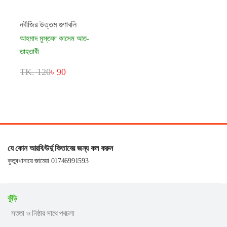
নবীজির উত্তম গুণাবলি
আহমাদ মুস্তফা কাসেম আত-
তাহতাবী
TK. 120
৳ 90
যে কোন আরবি/উর্দু কিতাবের জন্য কল করুন
কুতুবখানায়ে জামেয়া 01746991593
কুঁড়ি
সততা ও নিষ্ঠার সাথে পথচলা