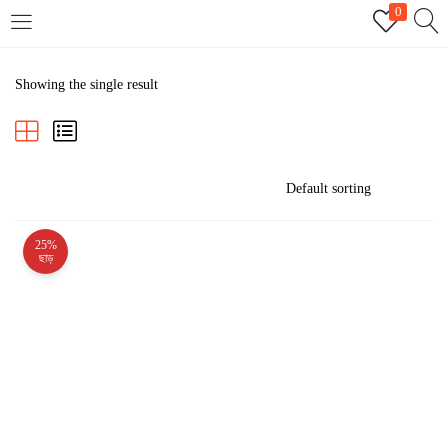
0
LOGIN
REGISTER
Showing the single result
Enter your username and password to login.
25%
Remember me
ছাড়
Login
Lost password?