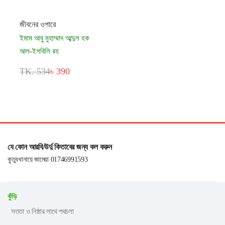
জীবনের ওপারে
ইমাম আবু মুহাম্মাদ আব্দুল হক
আল-ইশবিলি রহ
TK. 534
৳ 390
যে কোন আরবি/উর্দু কিতাবের জন্য কল করুন
কুতুবখানায়ে জামেয়া 01746991593
কুঁড়ি
সততা ও নিষ্ঠার সাথে পথচলা