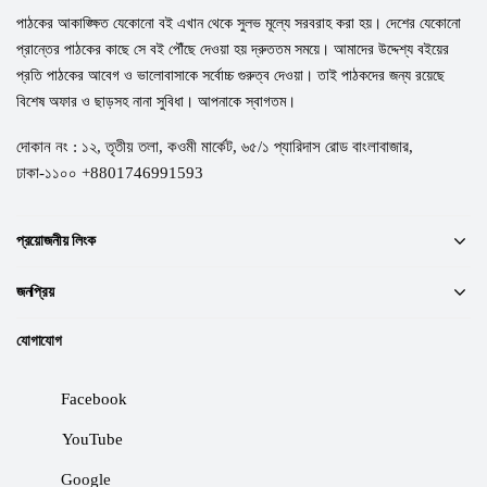
পাঠকের আকাঙ্ক্ষিত যেকোনো বই এখান থেকে সুলভ মূল্যে সরবরাহ করা হয়। দেশের যেকোনো
প্রান্তের পাঠকের কাছে সে বই পৌঁছে দেওয়া হয় দ্রুততম সময়ে। আমাদের উদ্দেশ্য বইয়ের
প্রতি পাঠকের আবেগ ও ভালোবাসাকে সর্বোচ্চ গুরুত্ব দেওয়া। তাই পাঠকদের জন্য রয়েছে
বিশেষ অফার ও ছাড়সহ নানা সুবিধা। আপনাকে স্বাগতম।
দোকান নং : ১২, তৃতীয় তলা, কওমী মার্কেট, ৬৫/১ প্যারিদাস রোড বাংলাবাজার,
ঢাকা-১১০০ +8801746991593
প্রয়োজনীয় লিংক
জনপ্রিয়
যোগাযোগ
Facebook
YouTube
Google