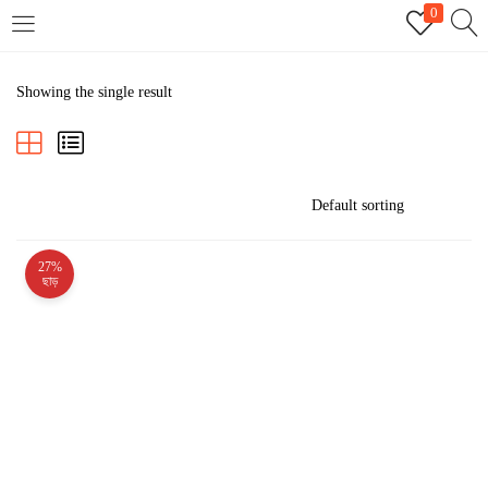
0
LOGIN
REGISTER
Showing the single result
Enter your username and password to login.
27%
Remember me
ছাড়
Login
Lost password?