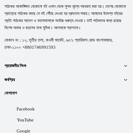
পাঠকের আকাঙ্ক্ষিত যেকোনো বই এখান থেকে সুলভ মূল্যে সরবরাহ করা হয়। দেশের যেকোনো
প্রান্তের পাঠকের কাছে সে বই পৌঁছে দেওয়া হয় দ্রুততম সময়ে। আমাদের উদ্দেশ্য বইয়ের
প্রতি পাঠকের আবেগ ও ভালোবাসাকে সর্বোচ্চ গুরুত্ব দেওয়া। তাই পাঠকদের জন্য রয়েছে
বিশেষ অফার ও ছাড়সহ নানা সুবিধা। আপনাকে স্বাগতম।
দোকান নং : ১২, তৃতীয় তলা, কওমী মার্কেট, ৬৫/১ প্যারিদাস রোড বাংলাবাজার,
ঢাকা-১১০০ +8801746991593
প্রয়োজনীয় লিংক
জনপ্রিয়
যোগাযোগ
Facebook
YouTube
Google