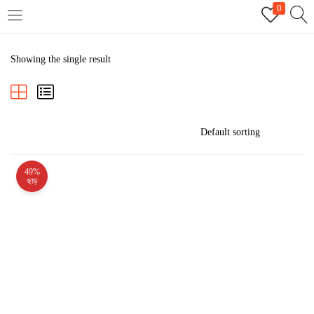
0
LOGIN
REGISTER
Showing the single result
Enter your username and password to login.
49%
Remember me
ছাড়
Login
Lost password?