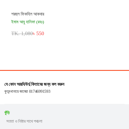
শরহুল ফিকহিল আকবার
ইমাম আবু হানিফা (রহঃ)
TK. 1,080
৳ 550
যে কোন আরবি/উর্দু কিতাবের জন্য কল করুন
কুতুবখানায়ে জামেয়া 01746991593
কুঁড়ি
সততা ও নিষ্ঠার সাথে পথচলা