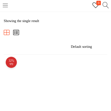
0
LOGIN
REGISTER
Showing the single result
Enter your username and password to login.
32%
Remember me
ছাড়
Login
Lost password?