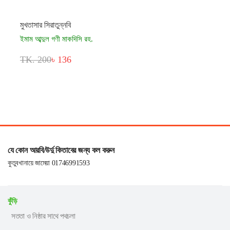
মুখতাসার সিরাতুন্নবি
ইমাম আব্দুল গণী মাকদিসি রহ.
TK. 200
৳ 136
যে কোন আরবি/উর্দু কিতাবের জন্য কল করুন
কুতুবখানায়ে জামেয়া 01746991593
কুঁড়ি
সততা ও নিষ্ঠার সাথে পথচলা