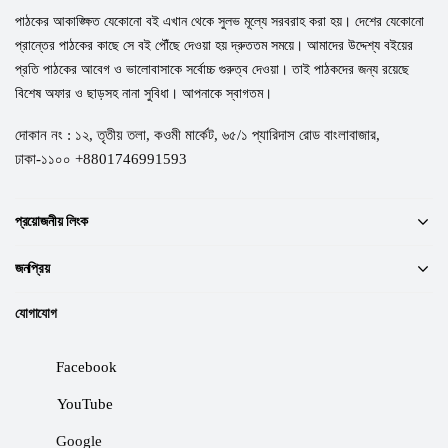
পাঠকের আকাঙ্ক্ষিত যেকোনো বই এখান থেকে সুলভ মূল্যে সরবরাহ করা হয়। দেশের যেকোনো
প্রান্তের পাঠকের কাছে সে বই পৌঁছে দেওয়া হয় দ্রুততম সময়ে। আমাদের উদ্দেশ্য বইয়ের
প্রতি পাঠকের আবেগ ও ভালোবাসাকে সর্বোচ্চ গুরুত্ব দেওয়া। তাই পাঠকদের জন্য রয়েছে
বিশেষ অফার ও ছাড়সহ নানা সুবিধা। আপনাকে স্বাগতম।
দোকান নং : ১২, তৃতীয় তলা, কওমী মার্কেট, ৬৫/১ প্যারিদাস রোড বাংলাবাজার,
ঢাকা-১১০০ +8801746991593
প্রয়োজনীয় লিংক
জনপ্রিয়
যোগাযোগ
Facebook
YouTube
Google