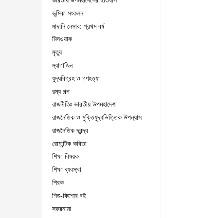
ভারতীয় উপমহাদেশের ইতিহাস
ভূমিকা সংকলন
মাদানি নেসাব: প্রথম বর্ষ
মিসওয়াক
মৃত্যু
ম্যাগাজিন
যুদ্ধবিগ্রহ ও গণহত্যা
রম্য গল্প
রাজনীতিঃ ভারতীয় উপমহাদেশ
রাজনৈতিক ও মুক্তিযুদ্ধভিত্তিক উপন্যাস
রাজনৈতিক দ্বন্দ্ব
রোমান্টিক কবিতা
শিক্ষা বিষয়ক
শিক্ষা ব্যবস্থা
শিরক
শিশু-কিশোর বই
সফরনামা