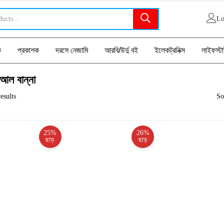
Lo
ক
প্রকাশক
দরসে নেজামি
আরবি/উর্দু বই
ইলেকট্রনিক্স
লাইফস্ট
আল বান্না
esults
So
25%
26%
ছাড়
ছাড়