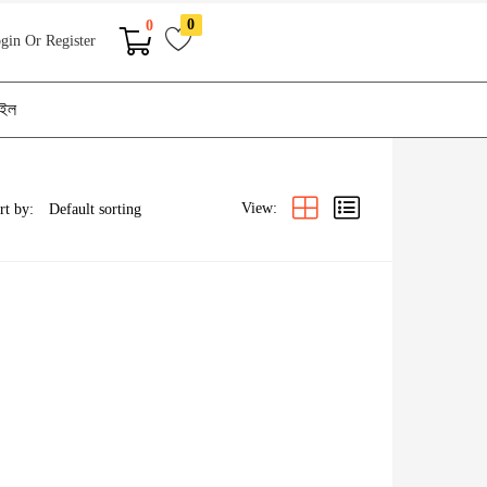
0
0
gin Or Register
াইল
View:
rt by: