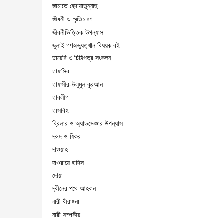
জামাতে হেদায়াতুন্নাহু
জীবনী ও স্মৃতিচারণ
জীবনীভিত্তিক উপন্যাস
জুলাই গণঅভ্যুত্থান বিষয়ক বই
ডায়েরি ও চিঠিপত্র সংকলন
তাফসির
তাফসীর-উলুমুল কুরআন
তাবলীগ
তাসবিহ
থ্রিলার ও অ্যাডভেঞ্চার উপন্যাস
দরূদ ও যিকর
দাওয়াহ
দাওরায়ে হাদিস
দোয়া
দ্বীনের পথে আহবান
নারী বীরাঙ্গনা
নারী সম্পর্কীয়