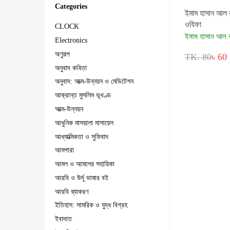
Categories
ইমাম হাসান আল ব
ওযিফা
CLOCK
ইমাম হাসান আল ব
Electronics
অণুগল্প
TK. 80
৳ 60
অনুবাদ কবিতা
অনুবাদ: আত্ম-উন্নয়ন ও মেডিটেশন
আক্রান্ত মুসলিম ভূখণ্ড
আত্ম-উন্নয়ন
আধুনিক মাসয়ালা মাসায়েল
আধ্যাত্মিকতা ও সুফিবাদ
আমপারা
আমল ও আমলের সহায়িকা
আরবি ও উর্দূ ভাষার বই
আরবি ব্যাকরণ
ইতিহাস: সামরিক ও যুদ্ধ বিগ্রহ
ইবাদাত