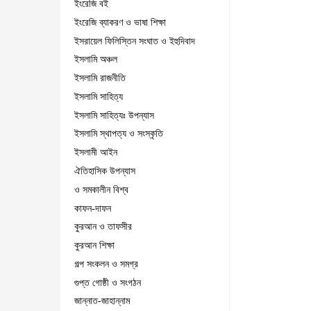
ইংরেজি বই
ইংরেজি ব্যাকরণ ও ভাষা শিক্ষা
ইসরায়েল ফিলিস্তিন সংঘাত ও ইহুদিবাদ
ইসলামি অঞ্চল
ইসলামি রাজনীতি
ইসলামি সাহিত্য
ইসলামি সাহিত্যঃ উপন্যাস
ইসলামি স্থাপত্য ও সংস্কৃতি
ইসলামী আইন
ঐতিহাসিক উপন্যাস
ও সমকালীন বিশ্ব
কাফন-দাফন
কুরআন ও তাফসীর
কুরআন শিক্ষা
গল্প সংকলন ও সমগ্র
গুপ্ত গোষ্ঠী ও সংগঠন
জান্নাত-জাহান্নাম