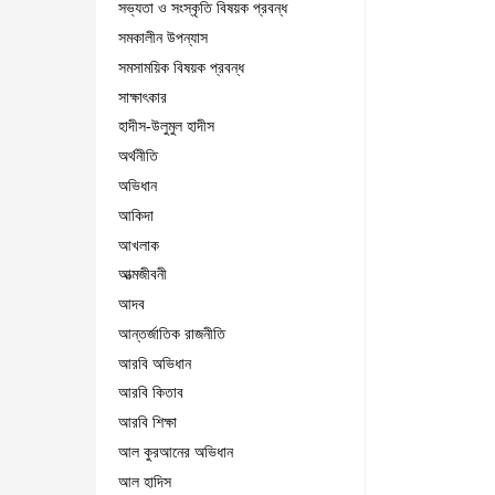
সভ্যতা ও সংস্কৃতি বিষয়ক প্রবন্ধ
সমকালীন উপন্যাস
সমসাময়িক বিষয়ক প্রবন্ধ
সাক্ষাৎকার
হাদীস-উলুমুল হাদীস
অর্থনীতি
অভিধান
আকিদা
আখলাক
আত্মজীবনী
আদব
আন্তর্জাতিক রাজনীতি
আরবি অভিধান
আরবি কিতাব
আরবি শিক্ষা
আল কুরআনের অভিধান
আল হাদিস