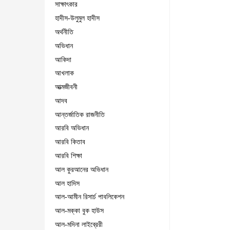
সাক্ষাৎকার
হাদীস-উলুমুল হাদীস
অর্থনীতি
অভিধান
আকিদা
আখলাক
আত্মজীবনী
আদব
আন্তর্জাতিক রাজনীতি
আরবি অভিধান
আরবি কিতাব
আরবি শিক্ষা
আল কুরআনের অভিধান
আল হাদিস
আল-আমীন রিসার্চ পাবলিকেশন
আল-মক্কা বুক হাউস
আল-মদিনা লাইব্রেরী