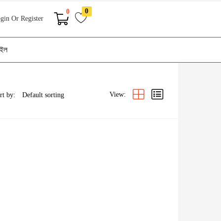
0
0
gin Or Register
াইল
View:
rt by: