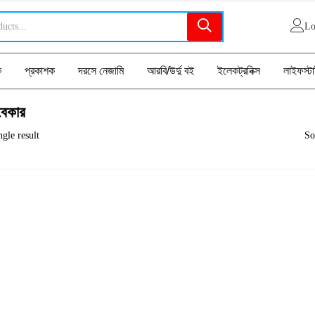
Lo
ক
প্রকাশক
দরসে নেজামি
আরবি/উর্দু বই
ইলেকট্রনিক্স
লাইফস্ট
 বেকার
gle result
So