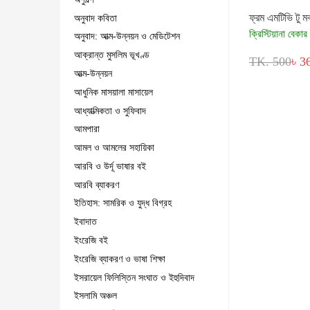
ফ্রম এমটিভি টু ম
অনুবাদ কবিতা
ক্রিস্টিয়ানা বেকার
অনুবাদ: আত্ম-উন্নয়ন ও মেডিটেশন
আক্রান্ত মুসলিম ভূখণ্ড
TK. 500
৳ 3
আত্ম-উন্নয়ন
আধুনিক মাসয়ালা মাসায়েল
আধ্যাত্মিকতা ও সুফিবাদ
আমপারা
আমল ও আমলের সহায়িকা
আরবি ও উর্দূ ভাষার বই
আরবি ব্যাকরণ
ইতিহাস: সামরিক ও যুদ্ধ বিগ্রহ
ইবাদাত
ইংরেজি বই
ইংরেজি ব্যাকরণ ও ভাষা শিক্ষা
ইসরায়েল ফিলিস্তিন সংঘাত ও ইহুদিবাদ
ইসলামি অঞ্চল