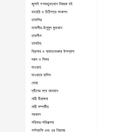
জুলাই গণঅভ্যুত্থান বিষয়ক বই
ডায়েরি ও চিঠিপত্র সংকলন
তাফসির
তাফসীর-উলুমুল কুরআন
তাবলীগ
তাসবিহ
থ্রিলার ও অ্যাডভেঞ্চার উপন্যাস
দরূদ ও যিকর
দাওয়াহ
দাওরায়ে হাদিস
দোয়া
দ্বীনের পথে আহবান
নারী বীরাঙ্গনা
নারী সম্পর্কীয়
পরকাল
পরিবার-পরিকল্পনা
পর্নগ্রাফি এবং এর নিরাময়