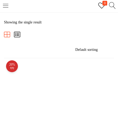
0
LOGIN
REGISTER
Showing the single result
Enter your username and password to login.
20%
Remember me
ছাড়
Login
Lost password?