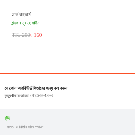
ডার্ক রাইডার্স
খন্দকার নূর হোসাইন
TK. 200
৳ 160
যে কোন আরবি/উর্দু কিতাবের জন্য কল করুন
কুতুবখানায়ে জামেয়া 01746991593
কুঁড়ি
সততা ও নিষ্ঠার সাথে পথচলা