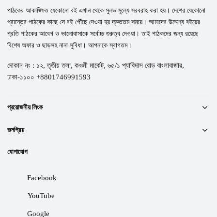
পাঠকের আকাঙ্ক্ষিত যেকোনো বই এখান থেকে সুলভ মূল্যে সরবরাহ করা হয়। দেশের যেকোনো
প্রান্তের পাঠকের কাছে সে বই পৌঁছে দেওয়া হয় দ্রুততম সময়ে। আমাদের উদ্দেশ্য বইয়ের
প্রতি পাঠকের আবেগ ও ভালোবাসাকে সর্বোচ্চ গুরুত্ব দেওয়া। তাই পাঠকদের জন্য রয়েছে
বিশেষ অফার ও ছাড়সহ নানা সুবিধা। আপনাকে স্বাগতম।
দোকান নং : ১২, তৃতীয় তলা, কওমী মার্কেট, ৬৫/১ প্যারিদাস রোড বাংলাবাজার,
ঢাকা-১১০০ +8801746991593
প্রয়োজনীয় লিংক
জনপ্রিয়
যোগাযোগ
Facebook
YouTube
Google