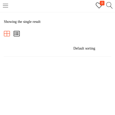
0
LOGIN
REGISTER
Showing the single result
Enter your username and password to login.
Remember me
Login
Lost password?