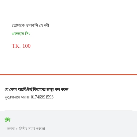
তোমাকে ভালবাসি হে নবী
গুরুদত্ত সিং
TK. 100
যে কোন আরবি/উর্দু কিতাবের জন্য কল করুন
কুতুবখানায়ে জামেয়া 01746991593
কুঁড়ি
সততা ও নিষ্ঠার সাথে পথচলা