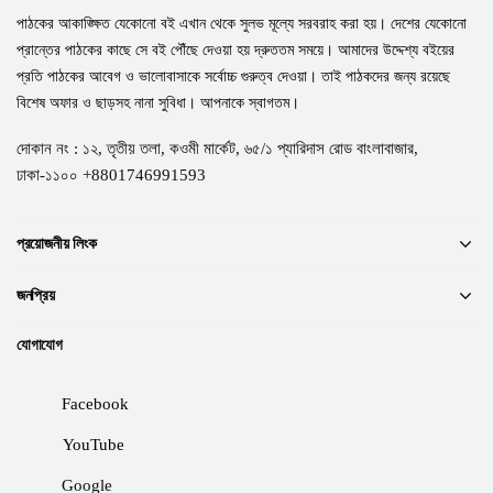
পাঠকের আকাঙ্ক্ষিত যেকোনো বই এখান থেকে সুলভ মূল্যে সরবরাহ করা হয়। দেশের যেকোনো
প্রান্তের পাঠকের কাছে সে বই পৌঁছে দেওয়া হয় দ্রুততম সময়ে। আমাদের উদ্দেশ্য বইয়ের
প্রতি পাঠকের আবেগ ও ভালোবাসাকে সর্বোচ্চ গুরুত্ব দেওয়া। তাই পাঠকদের জন্য রয়েছে
বিশেষ অফার ও ছাড়সহ নানা সুবিধা। আপনাকে স্বাগতম।
দোকান নং : ১২, তৃতীয় তলা, কওমী মার্কেট, ৬৫/১ প্যারিদাস রোড বাংলাবাজার,
ঢাকা-১১০০ +8801746991593
প্রয়োজনীয় লিংক
জনপ্রিয়
যোগাযোগ
Facebook
YouTube
Google