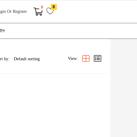
0
0
gin Or Register
াইল
View:
rt by: