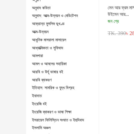
মেন আর ফ্রম মার্
অনুবাদ কবিতা
উইমেন আর...
অনুবাদ: আত্ম-উন্নয়ন ও মেডিটেশন
জন গ্রে
আক্রান্ত মুসলিম ভূখণ্ড
আত্ম-উন্নয়ন
TK. 390
৳ 2
আধুনিক মাসয়ালা মাসায়েল
আধ্যাত্মিকতা ও সুফিবাদ
আমপারা
আমল ও আমলের সহায়িকা
আরবি ও উর্দূ ভাষার বই
আরবি ব্যাকরণ
ইতিহাস: সামরিক ও যুদ্ধ বিগ্রহ
ইবাদাত
ইংরেজি বই
ইংরেজি ব্যাকরণ ও ভাষা শিক্ষা
ইসরায়েল ফিলিস্তিন সংঘাত ও ইহুদিবাদ
ইসলামি অঞ্চল