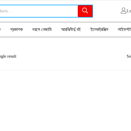
Lo
ক
প্রকাশক
দরসে নেজামি
আরবি/উর্দু বই
ইলেকট্রনিক্স
লাইফস্ট
gle result
So