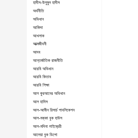
হাদীস-উলুমুল হাদীস
অর্থনীতি
অভিধান
আকিদা
আখলাক
আত্মজীবনী
আদব
আন্তর্জাতিক রাজনীতি
আরবি অভিধান
আরবি কিতাব
আরবি শিক্ষা
আল কুরআনের অভিধান
আল হাদিস
আল-আমীন রিসার্চ পাবলিকেশন
আল-মক্কা বুক হাউস
আল-মদিনা লাইব্রেরী
আলেয়া বুক ডিপো