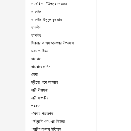
ডায়েরি ও চিঠিপত্র সংকলন
তাফসির
তাফসীর-উলুমুল কুরআন
তাবলীগ
তাসবিহ
থ্রিলার ও অ্যাডভেঞ্চার উপন্যাস
দরূদ ও যিকর
দাওয়াহ
দাওরায়ে হাদিস
দোয়া
দ্বীনের পথে আহবান
নারী বীরাঙ্গনা
নারী সম্পর্কীয়
পরকাল
পরিবার-পরিকল্পনা
পর্নগ্রাফি এবং এর নিরাময়
প্রাচীন বাংলার ইতিহাস