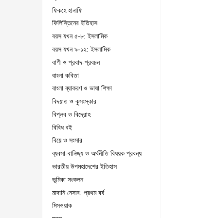
ফিকহে হানাফি
ফিলিস্তিনের ইতিহাস
বয়স যখন ৫-৮: ইসলামিক
বয়স যখন ৯-১২: ইসলামিক
বাণী ও প্রবাদ-প্রবচন
বাংলা কবিতা
বাংলা ব্যাকরণ ও ভাষা শিক্ষা
বিদয়াত ও কুসংস্কার
বিপ্লব ও বিদ্রোহ
বিবিধ বই
বিয়ে ও সংসার
ব্যবসা-বানিজ্য ও অর্থনীতি বিষয়ক প্রবন্ধ
ভারতীয় উপমহাদেশের ইতিহাস
ভূমিকা সংকলন
মাদানি নেসাব: প্রথম বর্ষ
মিসওয়াক