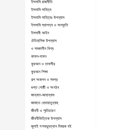
ইসলামি রাজনীতি
ইসলামি সাহিত্য
ইসলামি সাহিত্যঃ উপন্যাস
ইসলামি স্থাপত্য ও সংস্কৃতি
ইসলামী আইন
ঐতিহাসিক উপন্যাস
ও সমকালীন বিশ্ব
কাফন-দাফন
কুরআন ও তাফসীর
কুরআন শিক্ষা
গল্প সংকলন ও সমগ্র
গুপ্ত গোষ্ঠী ও সংগঠন
জান্নাত-জাহান্নাম
জামাতে হেদায়াতুন্নাহু
জীবনী ও স্মৃতিচারণ
জীবনীভিত্তিক উপন্যাস
জুলাই গণঅভ্যুত্থান বিষয়ক বই