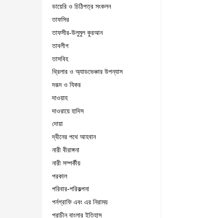
ডায়েরি ও চিঠিপত্র সংকলন
তাফসির
তাফসীর-উলুমুল কুরআন
তাবলীগ
তাসবিহ
থ্রিলার ও অ্যাডভেঞ্চার উপন্যাস
দরূদ ও যিকর
দাওয়াহ
দাওরায়ে হাদিস
দোয়া
দ্বীনের পথে আহবান
নারী বীরাঙ্গনা
নারী সম্পর্কীয়
পরকাল
পরিবার-পরিকল্পনা
পর্নগ্রাফি এবং এর নিরাময়
প্রাচীন বাংলার ইতিহাস