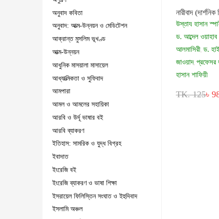
নারীবাদ (দার্শনিক
অনুবাদ কবিতা
উস্তায হাসান স্প
অনুবাদ: আত্ম-উন্নয়ন ও মেডিটেশন
ড. আব্দেল ওয়াহাব
আক্রান্ত মুসলিম ভূখণ্ড
আলমাসিরী
ড. হা
,
আত্ম-উন্নয়ন
জাওয়াদ
প্রফেসর 
,
আধুনিক মাসয়ালা মাসায়েল
হাসান শাফিয়ী
আধ্যাত্মিকতা ও সুফিবাদ
আমপারা
TK. 125
৳ 9
আমল ও আমলের সহায়িকা
আরবি ও উর্দূ ভাষার বই
আরবি ব্যাকরণ
ইতিহাস: সামরিক ও যুদ্ধ বিগ্রহ
ইবাদাত
ইংরেজি বই
ইংরেজি ব্যাকরণ ও ভাষা শিক্ষা
ইসরায়েল ফিলিস্তিন সংঘাত ও ইহুদিবাদ
ইসলামি অঞ্চল