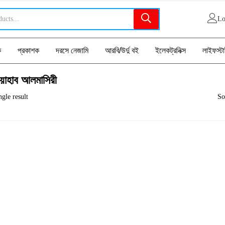
Lo
ক
প্রকাশক
দরসে নেজামি
আরবি/উর্দু বই
ইলেকট্রনিক্স
লাইফস্ট
ওয়াহাব আলমাসিরী
gle result
So