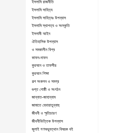
ইসলামি রাজনীতি
ইসলামি সাহিত্য
ইসলামি সাহিত্যঃ উপন্যাস
ইসলামি স্থাপত্য ও সংস্কৃতি
ইসলামী আইন
ঐতিহাসিক উপন্যাস
ও সমকালীন বিশ্ব
কাফন-দাফন
কুরআন ও তাফসীর
কুরআন শিক্ষা
গল্প সংকলন ও সমগ্র
গুপ্ত গোষ্ঠী ও সংগঠন
জান্নাত-জাহান্নাম
জামাতে হেদায়াতুন্নাহু
জীবনী ও স্মৃতিচারণ
জীবনীভিত্তিক উপন্যাস
জুলাই গণঅভ্যুত্থান বিষয়ক বই