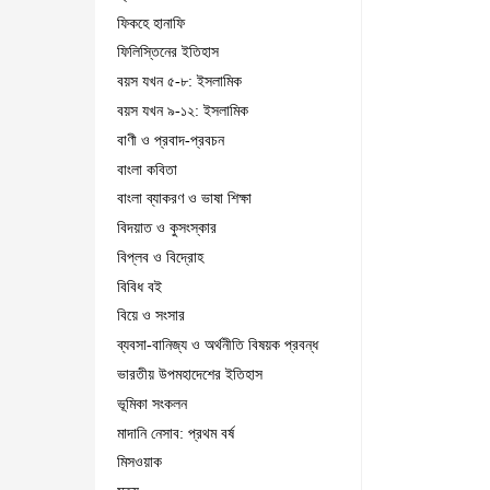
ফিকহে হানাফি
ফিলিস্তিনের ইতিহাস
বয়স যখন ৫-৮: ইসলামিক
বয়স যখন ৯-১২: ইসলামিক
বাণী ও প্রবাদ-প্রবচন
বাংলা কবিতা
বাংলা ব্যাকরণ ও ভাষা শিক্ষা
বিদয়াত ও কুসংস্কার
বিপ্লব ও বিদ্রোহ
বিবিধ বই
বিয়ে ও সংসার
ব্যবসা-বানিজ্য ও অর্থনীতি বিষয়ক প্রবন্ধ
ভারতীয় উপমহাদেশের ইতিহাস
ভূমিকা সংকলন
মাদানি নেসাব: প্রথম বর্ষ
মিসওয়াক