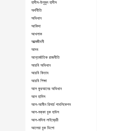
হাদীস-উলুমুল হাদীস
অর্থনীতি
অভিধান
আকিদা
আখলাক
আত্মজীবনী
আদব
আন্তর্জাতিক রাজনীতি
আরবি অভিধান
আরবি কিতাব
আরবি শিক্ষা
আল কুরআনের অভিধান
আল হাদিস
আল-আমীন রিসার্চ পাবলিকেশন
আল-মক্কা বুক হাউস
আল-মদিনা লাইব্রেরী
আলেয়া বুক ডিপো