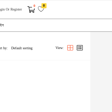
0
0
gin Or Register
াইল
View:
rt by: