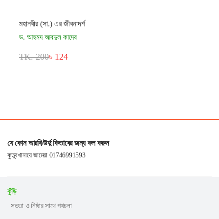
মহানবীর (সা.) এর জীবনাদর্শ
ড. আহমদ আবদুল কাদের
TK. 200
৳ 124
যে কোন আরবি/উর্দু কিতাবের জন্য কল করুন
কুতুবখানায়ে জামেয়া 01746991593
কুঁড়ি
সততা ও নিষ্ঠার সাথে পথচলা