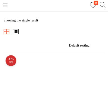
0
LOGIN
REGISTER
Showing the single result
Enter your username and password to login.
38%
Remember me
ছাড়
Login
Lost password?