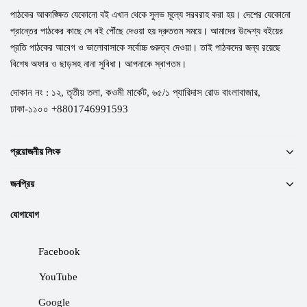
পাঠকের আকাঙ্ক্ষিত যেকোনো বই এখান থেকে সুলভ মূল্যে সরবরাহ করা হয়। দেশের যেকোনো
প্রান্তের পাঠকের কাছে সে বই পৌঁছে দেওয়া হয় দ্রুততম সময়ে। আমাদের উদ্দেশ্য বইয়ের
প্রতি পাঠকের আবেগ ও ভালোবাসাকে সর্বোচ্চ গুরুত্ব দেওয়া। তাই পাঠকদের জন্য রয়েছে
বিশেষ অফার ও ছাড়সহ নানা সুবিধা। আপনাকে স্বাগতম।
দোকান নং : ১২, তৃতীয় তলা, কওমী মার্কেট, ৬৫/১ প্যারিদাস রোড বাংলাবাজার,
ঢাকা-১১০০ +8801746991593
প্রয়োজনীয় লিংক
জনপ্রিয়
যোগাযোগ
Facebook
YouTube
Google