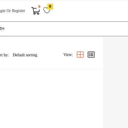
0
0
gin Or Register
াইল
View:
rt by: