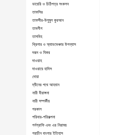
ডায়েরি ও চিঠিপত্র সংকলন
তাফসির
তাফসীর-উলুমুল কুরআন
তাবলীগ
তাসবিহ
থ্রিলার ও অ্যাডভেঞ্চার উপন্যাস
দরূদ ও যিকর
দাওয়াহ
দাওরায়ে হাদিস
দোয়া
দ্বীনের পথে আহবান
নারী বীরাঙ্গনা
নারী সম্পর্কীয়
পরকাল
পরিবার-পরিকল্পনা
পর্নগ্রাফি এবং এর নিরাময়
প্রাচীন বাংলার ইতিহাস