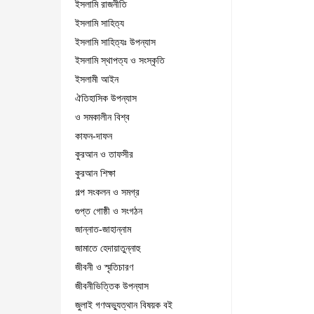
ইসলামি রাজনীতি
ইসলামি সাহিত্য
ইসলামি সাহিত্যঃ উপন্যাস
ইসলামি স্থাপত্য ও সংস্কৃতি
ইসলামী আইন
ঐতিহাসিক উপন্যাস
ও সমকালীন বিশ্ব
কাফন-দাফন
কুরআন ও তাফসীর
কুরআন শিক্ষা
গল্প সংকলন ও সমগ্র
গুপ্ত গোষ্ঠী ও সংগঠন
জান্নাত-জাহান্নাম
জামাতে হেদায়াতুন্নাহু
জীবনী ও স্মৃতিচারণ
জীবনীভিত্তিক উপন্যাস
জুলাই গণঅভ্যুত্থান বিষয়ক বই