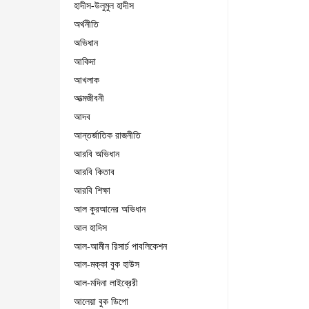
হাদীস-উলুমুল হাদীস
অর্থনীতি
অভিধান
আকিদা
আখলাক
আত্মজীবনী
আদব
আন্তর্জাতিক রাজনীতি
আরবি অভিধান
আরবি কিতাব
আরবি শিক্ষা
আল কুরআনের অভিধান
আল হাদিস
আল-আমীন রিসার্চ পাবলিকেশন
আল-মক্কা বুক হাউস
আল-মদিনা লাইব্রেরী
আলেয়া বুক ডিপো