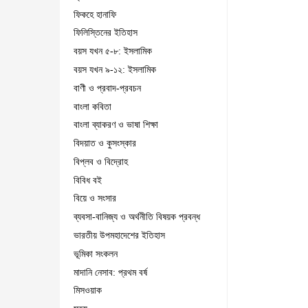
ফিকহে হানাফি
ফিলিস্তিনের ইতিহাস
বয়স যখন ৫-৮: ইসলামিক
বয়স যখন ৯-১২: ইসলামিক
বাণী ও প্রবাদ-প্রবচন
বাংলা কবিতা
বাংলা ব্যাকরণ ও ভাষা শিক্ষা
বিদয়াত ও কুসংস্কার
বিপ্লব ও বিদ্রোহ
বিবিধ বই
বিয়ে ও সংসার
ব্যবসা-বানিজ্য ও অর্থনীতি বিষয়ক প্রবন্ধ
ভারতীয় উপমহাদেশের ইতিহাস
ভূমিকা সংকলন
মাদানি নেসাব: প্রথম বর্ষ
মিসওয়াক