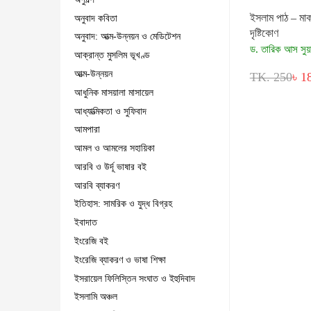
ইসলাম পাঠ – মাক
অনুবাদ কবিতা
দৃষ্টিকোণ
অনুবাদ: আত্ম-উন্নয়ন ও মেডিটেশন
ড. তারিক আস সুয়
আক্রান্ত মুসলিম ভূখণ্ড
আত্ম-উন্নয়ন
TK. 250
৳ 1
আধুনিক মাসয়ালা মাসায়েল
আধ্যাত্মিকতা ও সুফিবাদ
আমপারা
আমল ও আমলের সহায়িকা
আরবি ও উর্দূ ভাষার বই
আরবি ব্যাকরণ
ইতিহাস: সামরিক ও যুদ্ধ বিগ্রহ
ইবাদাত
ইংরেজি বই
ইংরেজি ব্যাকরণ ও ভাষা শিক্ষা
ইসরায়েল ফিলিস্তিন সংঘাত ও ইহুদিবাদ
ইসলামি অঞ্চল