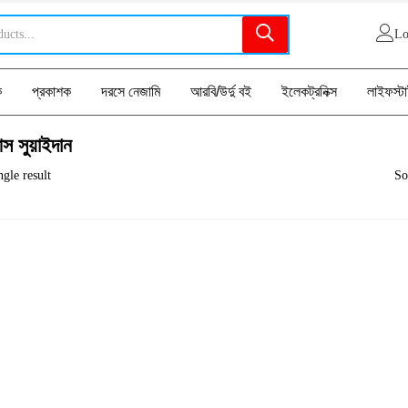
Lo
ক
প্রকাশক
দরসে নেজামি
আরবি/উর্দু বই
ইলেকট্রনিক্স
লাইফস্ট
 সুয়াইদান
gle result
So