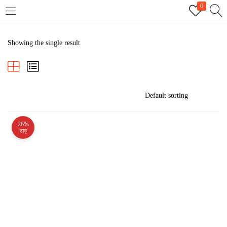
0
LOGIN
REGISTER
Showing the single result
Enter your username and password to login.
26%
Remember me
ছাড়
Login
Lost password?