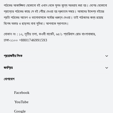
পাঠকের আকাঙ্ক্ষিত যেকোনো বই এখান থেকে সুলভ মূল্যে সরবরাহ করা হয়। দেশের যেকোনো
প্রান্তের পাঠকের কাছে সে বই পৌঁছে দেওয়া হয় দ্রুততম সময়ে। আমাদের উদ্দেশ্য বইয়ের
প্রতি পাঠকের আবেগ ও ভালোবাসাকে সর্বোচ্চ গুরুত্ব দেওয়া। তাই পাঠকদের জন্য রয়েছে
বিশেষ অফার ও ছাড়সহ নানা সুবিধা। আপনাকে স্বাগতম।
দোকান নং : ১২, তৃতীয় তলা, কওমী মার্কেট, ৬৫/১ প্যারিদাস রোড বাংলাবাজার,
ঢাকা-১১০০ +8801746991593
প্রয়োজনীয় লিংক
জনপ্রিয়
যোগাযোগ
Facebook
YouTube
Google