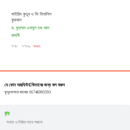
সাইয়িদ কুতুব ও ফি যিলালিল
কুরআন
ড. মুহাম্মদ এনামুল হক আল
মাদানী
TK. 270
৳ 200
যে কোন আরবি/উর্দু কিতাবের জন্য কল করুন
কুতুবখানায়ে জামেয়া 01746991593
কুঁড়ি
সততা ও নিষ্ঠার সাথে পথচলা