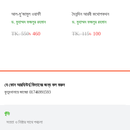
আল-মু’জামুল ওয়াফী
দৈনন্দিন আরবী কথোপকথন
ড. মুহাম্মদ ফজলুর রহমান
ড. মুহাম্মদ ফজলুর রহমান
TK. 550
৳ 460
TK. 115
৳ 100
যে কোন আরবি/উর্দু কিতাবের জন্য কল করুন
কুতুবখানায়ে জামেয়া 01746991593
কুঁড়ি
সততা ও নিষ্ঠার সাথে পথচলা