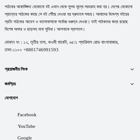
পাঠকের আকাঙ্ক্ষিত যেকোনো বই এখান থেকে সুলভ মূল্যে সরবরাহ করা হয়। দেশের যেকোনো
প্রান্তের পাঠকের কাছে সে বই পৌঁছে দেওয়া হয় দ্রুততম সময়ে। আমাদের উদ্দেশ্য বইয়ের
প্রতি পাঠকের আবেগ ও ভালোবাসাকে সর্বোচ্চ গুরুত্ব দেওয়া। তাই পাঠকদের জন্য রয়েছে
বিশেষ অফার ও ছাড়সহ নানা সুবিধা। আপনাকে স্বাগতম।
দোকান নং : ১২, তৃতীয় তলা, কওমী মার্কেট, ৬৫/১ প্যারিদাস রোড বাংলাবাজার,
ঢাকা-১১০০ +8801746991593
প্রয়োজনীয় লিংক
জনপ্রিয়
যোগাযোগ
Facebook
YouTube
Google