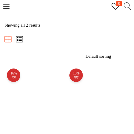
0
LOGIN
REGISTER
Showing all 2 results
Enter your username and password to login.
16%
13%
Remember me
ছাড়
ছাড়
Login
Lost password?