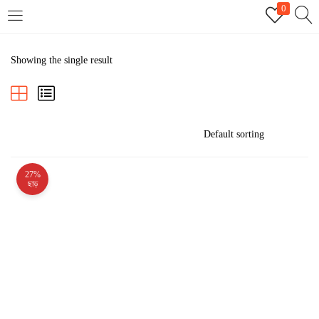
0
LOGIN
REGISTER
Showing the single result
Enter your username and password to login.
27%
Remember me
ছাড়
Login
Lost password?