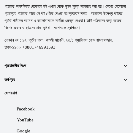
পাঠকের আকাঙ্ক্ষিত যেকোনো বই এখান থেকে সুলভ মূল্যে সরবরাহ করা হয়। দেশের যেকোনো
প্রান্তের পাঠকের কাছে সে বই পৌঁছে দেওয়া হয় দ্রুততম সময়ে। আমাদের উদ্দেশ্য বইয়ের
প্রতি পাঠকের আবেগ ও ভালোবাসাকে সর্বোচ্চ গুরুত্ব দেওয়া। তাই পাঠকদের জন্য রয়েছে
বিশেষ অফার ও ছাড়সহ নানা সুবিধা। আপনাকে স্বাগতম।
দোকান নং : ১২, তৃতীয় তলা, কওমী মার্কেট, ৬৫/১ প্যারিদাস রোড বাংলাবাজার,
ঢাকা-১১০০ +8801746991593
প্রয়োজনীয় লিংক
জনপ্রিয়
যোগাযোগ
Facebook
YouTube
Google