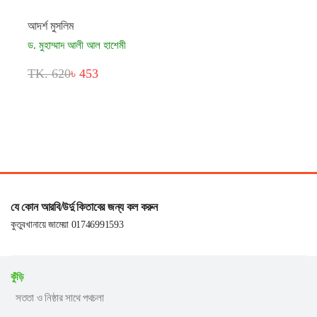
আদর্শ মুসলিম
ড. মুহাম্মাদ আলী আল হাশেমী
TK. 620
৳ 453
যে কোন আরবি/উর্দু কিতাবের জন্য কল করুন
কুতুবখানায়ে জামেয়া 01746991593
কুঁড়ি
সততা ও নিষ্ঠার সাথে পথচলা