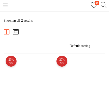
0
LOGIN
REGISTER
Showing all 2 results
Enter your username and password to login.
20%
20%
Remember me
ছাড়
ছাড়
Login
Lost password?