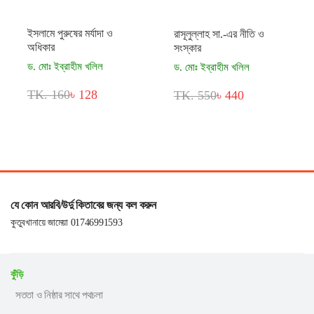
ইসলামে পুরুষের মর্যাদা ও
রাসূলুল্লাহ সা.-এর নীতি ও
অধিকার
সংস্কার
ড. মোঃ ইব্রাহীম খলিল
ড. মোঃ ইব্রাহীম খলিল
TK. 160
৳ 128
TK. 550
৳ 440
যে কোন আরবি/উর্দু কিতাবের জন্য কল করুন
কুতুবখানায়ে জামেয়া 01746991593
কুঁড়ি
সততা ও নিষ্ঠার সাথে পথচলা