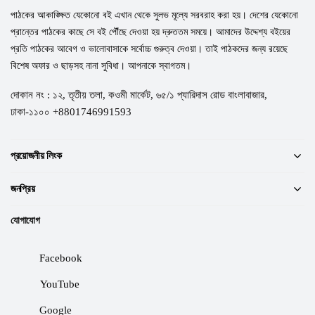
পাঠকের আকাঙ্ক্ষিত যেকোনো বই এখান থেকে সুলভ মূল্যে সরবরাহ করা হয়। দেশের যেকোনো
প্রান্তের পাঠকের কাছে সে বই পৌঁছে দেওয়া হয় দ্রুততম সময়ে। আমাদের উদ্দেশ্য বইয়ের
প্রতি পাঠকের আবেগ ও ভালোবাসাকে সর্বোচ্চ গুরুত্ব দেওয়া। তাই পাঠকদের জন্য রয়েছে
বিশেষ অফার ও ছাড়সহ নানা সুবিধা। আপনাকে স্বাগতম।
দোকান নং : ১২, তৃতীয় তলা, কওমী মার্কেট, ৬৫/১ প্যারিদাস রোড বাংলাবাজার,
ঢাকা-১১০০ +8801746991593
প্রয়োজনীয় লিংক
জনপ্রিয়
যোগাযোগ
Facebook
YouTube
Google