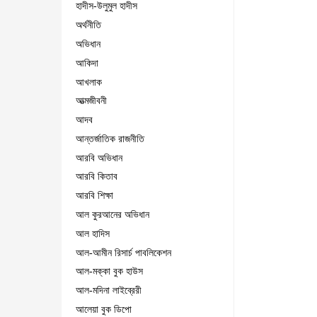
হাদীস-উলুমুল হাদীস
অর্থনীতি
অভিধান
আকিদা
আখলাক
আত্মজীবনী
আদব
আন্তর্জাতিক রাজনীতি
আরবি অভিধান
আরবি কিতাব
আরবি শিক্ষা
আল কুরআনের অভিধান
আল হাদিস
আল-আমীন রিসার্চ পাবলিকেশন
আল-মক্কা বুক হাউস
আল-মদিনা লাইব্রেরী
আলেয়া বুক ডিপো