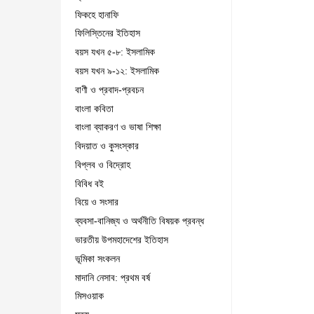
ফিকহে হানাফি
ফিলিস্তিনের ইতিহাস
বয়স যখন ৫-৮: ইসলামিক
বয়স যখন ৯-১২: ইসলামিক
বাণী ও প্রবাদ-প্রবচন
বাংলা কবিতা
বাংলা ব্যাকরণ ও ভাষা শিক্ষা
বিদয়াত ও কুসংস্কার
বিপ্লব ও বিদ্রোহ
বিবিধ বই
বিয়ে ও সংসার
ব্যবসা-বানিজ্য ও অর্থনীতি বিষয়ক প্রবন্ধ
ভারতীয় উপমহাদেশের ইতিহাস
ভূমিকা সংকলন
মাদানি নেসাব: প্রথম বর্ষ
মিসওয়াক