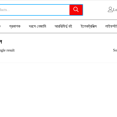
Lo
ক
প্রকাশক
দরসে নেজামি
আরবি/উর্দু বই
ইলেকট্রনিক্স
লাইফস্ট
ন
gle result
So