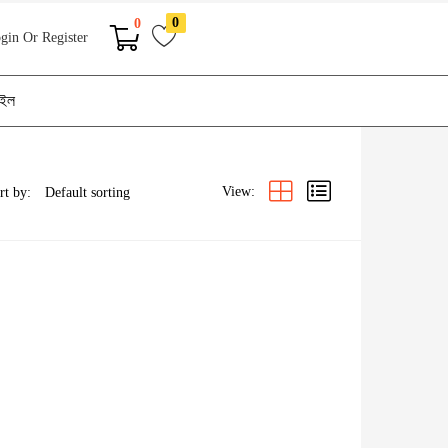
0
0
gin Or Register
াইল
View:
rt by: