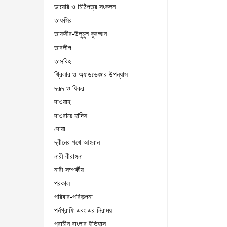
ডায়েরি ও চিঠিপত্র সংকলন
তাফসির
তাফসীর-উলুমুল কুরআন
তাবলীগ
তাসবিহ
থ্রিলার ও অ্যাডভেঞ্চার উপন্যাস
দরূদ ও যিকর
দাওয়াহ
দাওরায়ে হাদিস
দোয়া
দ্বীনের পথে আহবান
নারী বীরাঙ্গনা
নারী সম্পর্কীয়
পরকাল
পরিবার-পরিকল্পনা
পর্নগ্রাফি এবং এর নিরাময়
প্রাচীন বাংলার ইতিহাস