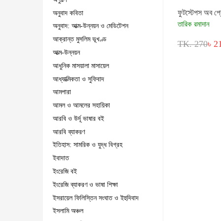
ফুটস্টেপস অব প্
অনুবাদ কবিতা
তারিক রমাদান
অনুবাদ: আত্ম-উন্নয়ন ও মেডিটেশন
আক্রান্ত মুসলিম ভূখণ্ড
TK. 270
৳ 2
আত্ম-উন্নয়ন
আধুনিক মাসয়ালা মাসায়েল
আধ্যাত্মিকতা ও সুফিবাদ
আমপারা
আমল ও আমলের সহায়িকা
আরবি ও উর্দূ ভাষার বই
আরবি ব্যাকরণ
ইতিহাস: সামরিক ও যুদ্ধ বিগ্রহ
ইবাদাত
ইংরেজি বই
ইংরেজি ব্যাকরণ ও ভাষা শিক্ষা
ইসরায়েল ফিলিস্তিন সংঘাত ও ইহুদিবাদ
ইসলামি অঞ্চল