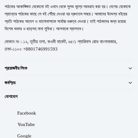
পাঠকের আকাঙ্ক্ষিত যেকোনো বই এখান থেকে সুলভ মূল্যে সরবরাহ করা হয়। দেশের যেকোনো
প্রান্তের পাঠকের কাছে সে বই পৌঁছে দেওয়া হয় দ্রুততম সময়ে। আমাদের উদ্দেশ্য বইয়ের
প্রতি পাঠকের আবেগ ও ভালোবাসাকে সর্বোচ্চ গুরুত্ব দেওয়া। তাই পাঠকদের জন্য রয়েছে
বিশেষ অফার ও ছাড়সহ নানা সুবিধা। আপনাকে স্বাগতম।
দোকান নং : ১২, তৃতীয় তলা, কওমী মার্কেট, ৬৫/১ প্যারিদাস রোড বাংলাবাজার,
ঢাকা-১১০০ +8801746991593
প্রয়োজনীয় লিংক
জনপ্রিয়
যোগাযোগ
Facebook
YouTube
Google