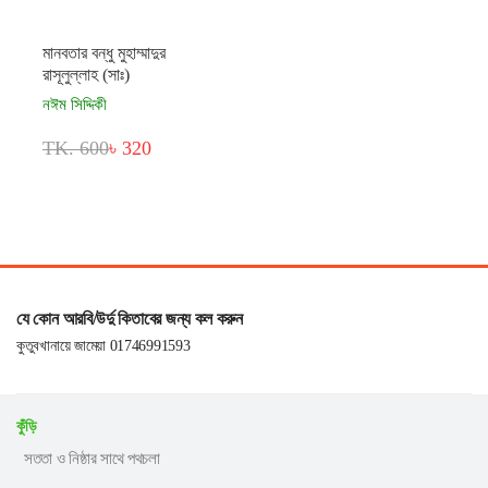
মানবতার বন্ধু মুহাম্মাদুর
রাসূলুল্লাহ (সাঃ)
নঈম সিদ্দিকী
TK. 600
৳ 320
যে কোন আরবি/উর্দু কিতাবের জন্য কল করুন
কুতুবখানায়ে জামেয়া 01746991593
কুঁড়ি
সততা ও নিষ্ঠার সাথে পথচলা