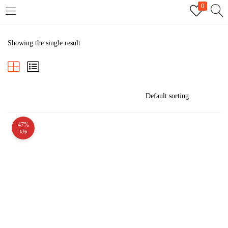
0
LOGIN
REGISTER
Showing the single result
Enter your username and password to login.
47%
Remember me
ছাড়
Login
Lost password?