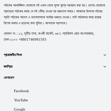
পাঠকের আকাঙ্ক্ষিত যেকোনো বই এখান থেকে সুলভ মূল্যে সরবরাহ করা হয়। দেশের যেকোনো
প্রান্তের পাঠকের কাছে সে বই পৌঁছে দেওয়া হয় দ্রুততম সময়ে। আমাদের উদ্দেশ্য বইয়ের
প্রতি পাঠকের আবেগ ও ভালোবাসাকে সর্বোচ্চ গুরুত্ব দেওয়া। তাই পাঠকদের জন্য রয়েছে
বিশেষ অফার ও ছাড়সহ নানা সুবিধা। আপনাকে স্বাগতম।
দোকান নং : ১২, তৃতীয় তলা, কওমী মার্কেট, ৬৫/১ প্যারিদাস রোড বাংলাবাজার,
ঢাকা-১১০০ +8801746991593
প্রয়োজনীয় লিংক
জনপ্রিয়
যোগাযোগ
Facebook
YouTube
Google