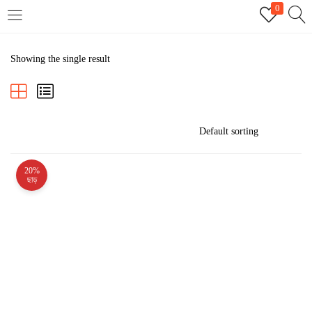
0
LOGIN
REGISTER
Showing the single result
Enter your username and password to login.
20%
Remember me
ছাড়
Login
Lost password?