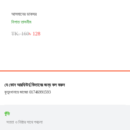
আসমানের ডাকঘর
নিশাত তাসনীম
TK. 160
৳ 128
যে কোন আরবি/উর্দু কিতাবের জন্য কল করুন
কুতুবখানায়ে জামেয়া 01746991593
কুঁড়ি
সততা ও নিষ্ঠার সাথে পথচলা