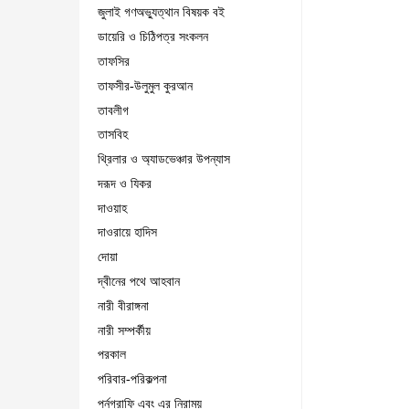
জুলাই গণঅভ্যুত্থান বিষয়ক বই
ডায়েরি ও চিঠিপত্র সংকলন
তাফসির
তাফসীর-উলুমুল কুরআন
তাবলীগ
তাসবিহ
থ্রিলার ও অ্যাডভেঞ্চার উপন্যাস
দরূদ ও যিকর
দাওয়াহ
দাওরায়ে হাদিস
দোয়া
দ্বীনের পথে আহবান
নারী বীরাঙ্গনা
নারী সম্পর্কীয়
পরকাল
পরিবার-পরিকল্পনা
পর্নগ্রাফি এবং এর নিরাময়