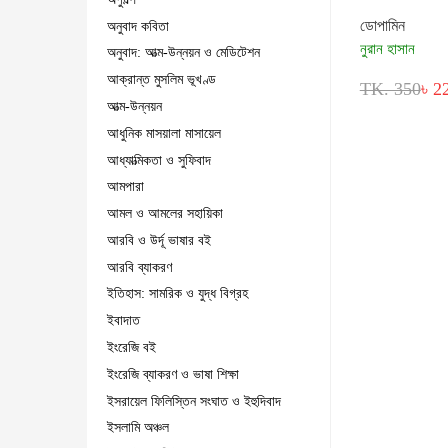
ডোপামিন
অনুবাদ কবিতা
নুরান হাসান
অনুবাদ: আত্ম-উন্নয়ন ও মেডিটেশন
আক্রান্ত মুসলিম ভূখণ্ড
TK. 350
৳ 2
আত্ম-উন্নয়ন
আধুনিক মাসয়ালা মাসায়েল
আধ্যাত্মিকতা ও সুফিবাদ
আমপারা
আমল ও আমলের সহায়িকা
আরবি ও উর্দূ ভাষার বই
আরবি ব্যাকরণ
ইতিহাস: সামরিক ও যুদ্ধ বিগ্রহ
ইবাদাত
ইংরেজি বই
ইংরেজি ব্যাকরণ ও ভাষা শিক্ষা
ইসরায়েল ফিলিস্তিন সংঘাত ও ইহুদিবাদ
ইসলামি অঞ্চল