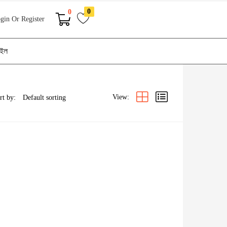
0
0
gin Or Register
াইল
View:
rt by: