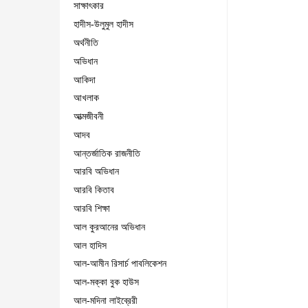
সাক্ষাৎকার
হাদীস-উলুমুল হাদীস
অর্থনীতি
অভিধান
আকিদা
আখলাক
আত্মজীবনী
আদব
আন্তর্জাতিক রাজনীতি
আরবি অভিধান
আরবি কিতাব
আরবি শিক্ষা
আল কুরআনের অভিধান
আল হাদিস
আল-আমীন রিসার্চ পাবলিকেশন
আল-মক্কা বুক হাউস
আল-মদিনা লাইব্রেরী