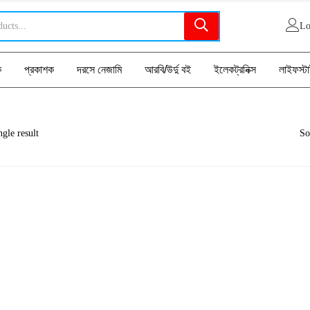
Lo
ক
প্রকাশক
দরসে নেজামি
আরবি/উর্দু বই
ইলেকট্রনিক্স
লাইফস্ট
gle result
So