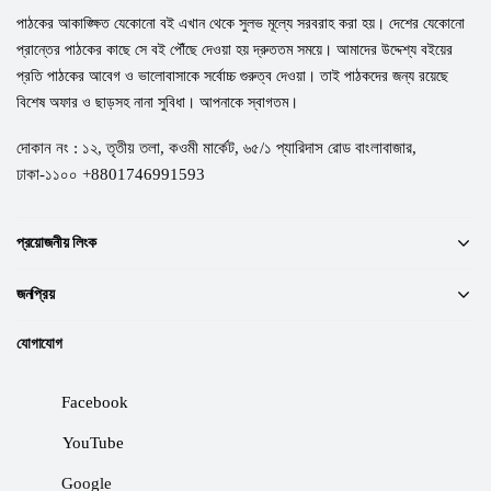
পাঠকের আকাঙ্ক্ষিত যেকোনো বই এখান থেকে সুলভ মূল্যে সরবরাহ করা হয়। দেশের যেকোনো
প্রান্তের পাঠকের কাছে সে বই পৌঁছে দেওয়া হয় দ্রুততম সময়ে। আমাদের উদ্দেশ্য বইয়ের
প্রতি পাঠকের আবেগ ও ভালোবাসাকে সর্বোচ্চ গুরুত্ব দেওয়া। তাই পাঠকদের জন্য রয়েছে
বিশেষ অফার ও ছাড়সহ নানা সুবিধা। আপনাকে স্বাগতম।
দোকান নং : ১২, তৃতীয় তলা, কওমী মার্কেট, ৬৫/১ প্যারিদাস রোড বাংলাবাজার,
ঢাকা-১১০০ +8801746991593
প্রয়োজনীয় লিংক
জনপ্রিয়
যোগাযোগ
Facebook
YouTube
Google