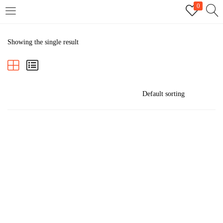
0
LOGIN
REGISTER
Showing the single result
Enter your username and password to login.
Remember me
Login
Lost password?