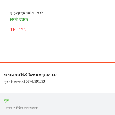
মুক্তিযুদ্ধের বয়ানে ইসলাম
পিনাকী ভট্টাচার্য
TK. 175
যে কোন আরবি/উর্দু কিতাবের জন্য কল করুন
কুতুবখানায়ে জামেয়া 01746991593
কুঁড়ি
সততা ও নিষ্ঠার সাথে পথচলা