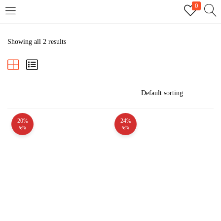
0
LOGIN
REGISTER
Showing all 2 results
Enter your username and password to login.
20%
24%
Remember me
ছাড়
ছাড়
Login
Lost password?