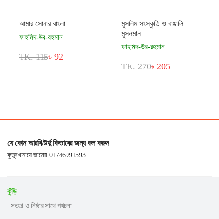
আমার সোনার বাংলা
মুসলিম সংস্কৃতি ও বাঙালি
মুসলমান
ফাহমিদ-উর-রহমান
ফাহমিদ-উর-রহমান
TK. 115
৳ 92
TK. 270
৳ 205
যে কোন আরবি/উর্দু কিতাবের জন্য কল করুন
কুতুবখানায়ে জামেয়া 01746991593
কুঁড়ি
সততা ও নিষ্ঠার সাথে পথচলা