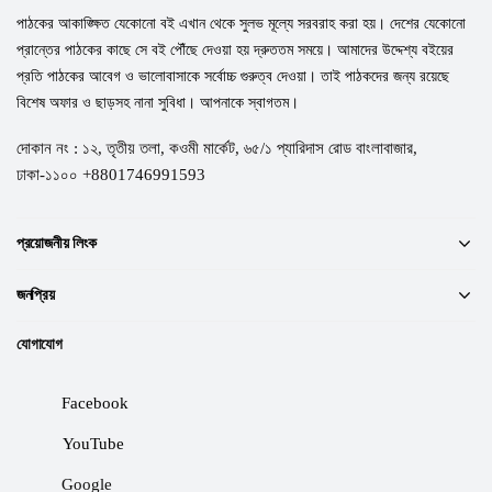
পাঠকের আকাঙ্ক্ষিত যেকোনো বই এখান থেকে সুলভ মূল্যে সরবরাহ করা হয়। দেশের যেকোনো
প্রান্তের পাঠকের কাছে সে বই পৌঁছে দেওয়া হয় দ্রুততম সময়ে। আমাদের উদ্দেশ্য বইয়ের
প্রতি পাঠকের আবেগ ও ভালোবাসাকে সর্বোচ্চ গুরুত্ব দেওয়া। তাই পাঠকদের জন্য রয়েছে
বিশেষ অফার ও ছাড়সহ নানা সুবিধা। আপনাকে স্বাগতম।
দোকান নং : ১২, তৃতীয় তলা, কওমী মার্কেট, ৬৫/১ প্যারিদাস রোড বাংলাবাজার,
ঢাকা-১১০০ +8801746991593
প্রয়োজনীয় লিংক
জনপ্রিয়
যোগাযোগ
Facebook
YouTube
Google