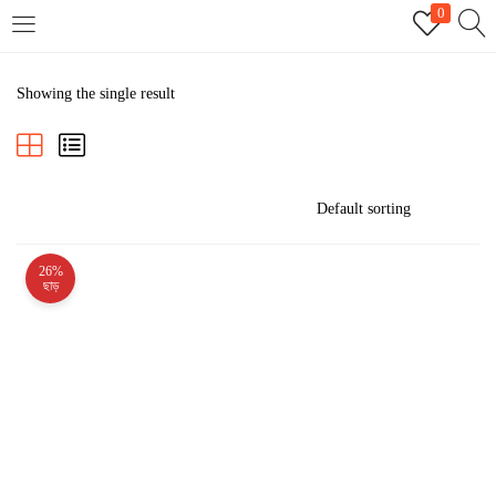
0
LOGIN
REGISTER
Showing the single result
Enter your username and password to login.
26%
Remember me
ছাড়
Login
Lost password?