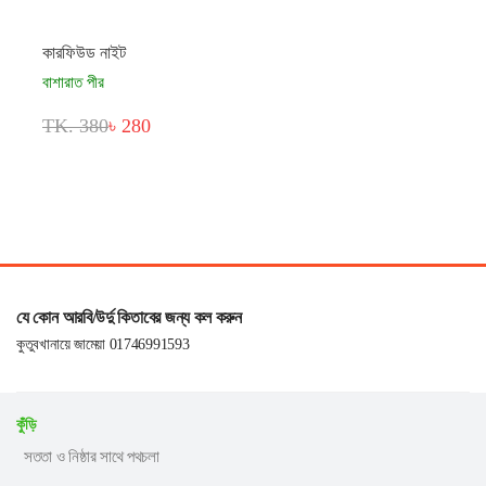
কারফিউড নাইট
বাশারাত পীর
TK. 380
৳ 280
যে কোন আরবি/উর্দু কিতাবের জন্য কল করুন
কুতুবখানায়ে জামেয়া 01746991593
কুঁড়ি
সততা ও নিষ্ঠার সাথে পথচলা