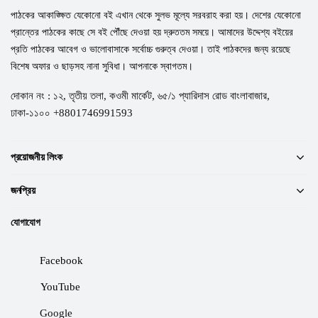
পাঠকের আকাঙ্ক্ষিত যেকোনো বই এখান থেকে সুলভ মূল্যে সরবরাহ করা হয়। দেশের যেকোনো
প্রান্তের পাঠকের কাছে সে বই পৌঁছে দেওয়া হয় দ্রুততম সময়ে। আমাদের উদ্দেশ্য বইয়ের
প্রতি পাঠকের আবেগ ও ভালোবাসাকে সর্বোচ্চ গুরুত্ব দেওয়া। তাই পাঠকদের জন্য রয়েছে
বিশেষ অফার ও ছাড়সহ নানা সুবিধা। আপনাকে স্বাগতম।
দোকান নং : ১২, তৃতীয় তলা, কওমী মার্কেট, ৬৫/১ প্যারিদাস রোড বাংলাবাজার,
ঢাকা-১১০০ +8801746991593
প্রয়োজনীয় লিংক
জনপ্রিয়
যোগাযোগ
Facebook
YouTube
Google