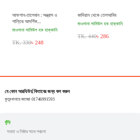
আফগান-তালেবান : সন্ত্রাস ও
কাদিয়ান থেকে তেলআবিব
শান্তির আদর্শিক...
মাওলানা সামিউল হক হাক্কানি
মাওলানা সামিউল হক হাক্কানি
TK. 440
৳ 286
TK. 330
৳ 248
যে কোন আরবি/উর্দু কিতাবের জন্য কল করুন
কুতুবখানায়ে জামেয়া 01746991593
কুঁড়ি
সততা ও নিষ্ঠার সাথে পথচলা