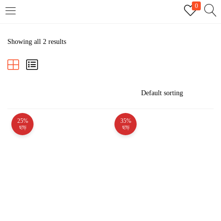
0
LOGIN
REGISTER
Showing all 2 results
Enter your username and password to login.
25%
35%
Remember me
ছাড়
ছাড়
Login
Lost password?