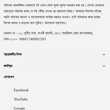
পাঠকের আকাঙ্ক্ষিত যেকোনো বই এখান থেকে সুলভ মূল্যে সরবরাহ করা হয়। দেশের যেকোনো
প্রান্তের পাঠকের কাছে সে বই পৌঁছে দেওয়া হয় দ্রুততম সময়ে। আমাদের উদ্দেশ্য বইয়ের
প্রতি পাঠকের আবেগ ও ভালোবাসাকে সর্বোচ্চ গুরুত্ব দেওয়া। তাই পাঠকদের জন্য রয়েছে
বিশেষ অফার ও ছাড়সহ নানা সুবিধা। আপনাকে স্বাগতম।
দোকান নং : ১২, তৃতীয় তলা, কওমী মার্কেট, ৬৫/১ প্যারিদাস রোড বাংলাবাজার,
ঢাকা-১১০০ +8801746991593
প্রয়োজনীয় লিংক
জনপ্রিয়
যোগাযোগ
Facebook
YouTube
Google