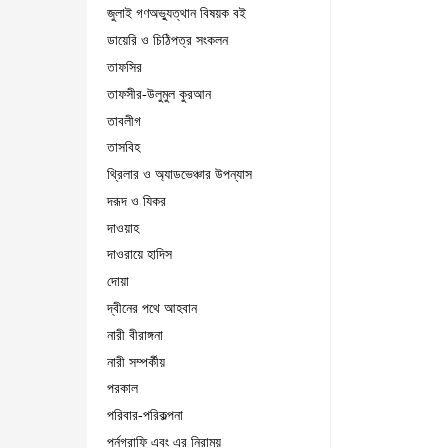
জুলাই গণঅভ্যুত্থান বিষয়ক বই
ডায়েরি ও চিঠিপত্র সংকলন
তাফসির
তাফসীর-উলুমুল কুরআন
তাবলীগ
তাসবিহ
থ্রিলার ও অ্যাডভেঞ্চার উপন্যাস
দরূদ ও যিকর
দাওয়াহ
দাওরায়ে হাদিস
দোয়া
দ্বীনের পথে আহবান
নারী বীরাঙ্গনা
নারী সম্পর্কীয়
পরকাল
পরিবার-পরিকল্পনা
পর্নগ্রাফি এবং এর নিরাময়