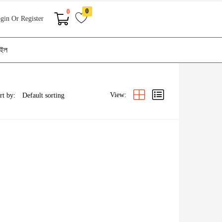
0
0
gin Or Register
াইল
View:
rt by: