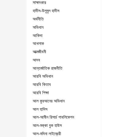
সাক্ষাৎকার
হাদীস-উলুমুল হাদীস
অর্থনীতি
অভিধান
আকিদা
আখলাক
আত্মজীবনী
আদব
আন্তর্জাতিক রাজনীতি
আরবি অভিধান
আরবি কিতাব
আরবি শিক্ষা
আল কুরআনের অভিধান
আল হাদিস
আল-আমীন রিসার্চ পাবলিকেশন
আল-মক্কা বুক হাউস
আল-মদিনা লাইব্রেরী