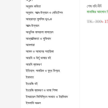
শেষ নবি ﷺ
অনুবাদ কবিতা
মানাজির আহসান গ
অনুবাদ: আত্ম-উন্নয়ন ও মেডিটেশন
আক্রান্ত মুসলিম ভূখণ্ড
TK. 300
৳ 1
আত্ম-উন্নয়ন
আধুনিক মাসয়ালা মাসায়েল
আধ্যাত্মিকতা ও সুফিবাদ
আমপারা
আমল ও আমলের সহায়িকা
আরবি ও উর্দূ ভাষার বই
আরবি ব্যাকরণ
ইতিহাস: সামরিক ও যুদ্ধ বিগ্রহ
ইবাদাত
ইংরেজি বই
ইংরেজি ব্যাকরণ ও ভাষা শিক্ষা
ইসরায়েল ফিলিস্তিন সংঘাত ও ইহুদিবাদ
ইসলামি অঞ্চল