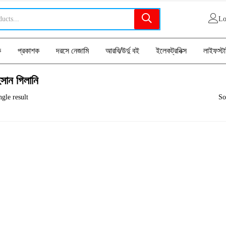
Lo
ক
প্রকাশক
দরসে নেজামি
আরবি/উর্দু বই
ইলেকট্রনিক্স
লাইফস্ট
সান গিলানি
gle result
So