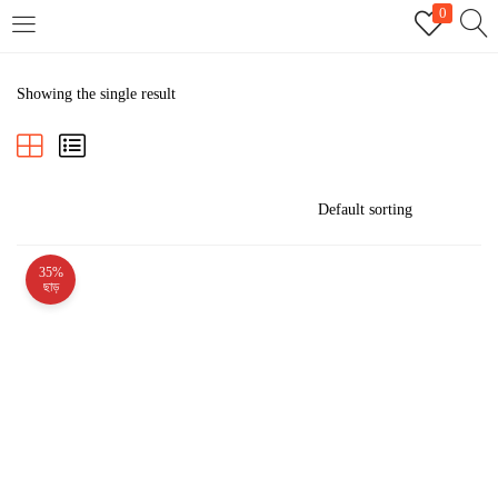
0
LOGIN
REGISTER
Showing the single result
Enter your username and password to login.
35%
Remember me
ছাড়
Login
Lost password?