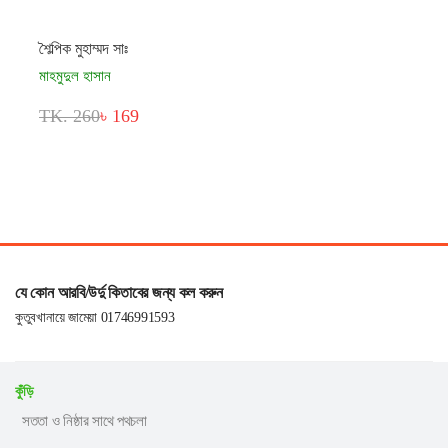
শৈল্পিক মুহাম্মদ সাঃ
মাহমুদুল হাসান
TK. 260
৳ 169
যে কোন আরবি/উর্দু কিতাবের জন্য কল করুন
কুতুবখানায়ে জামেয়া 01746991593
কুঁড়ি
সততা ও নিষ্ঠার সাথে পথচলা