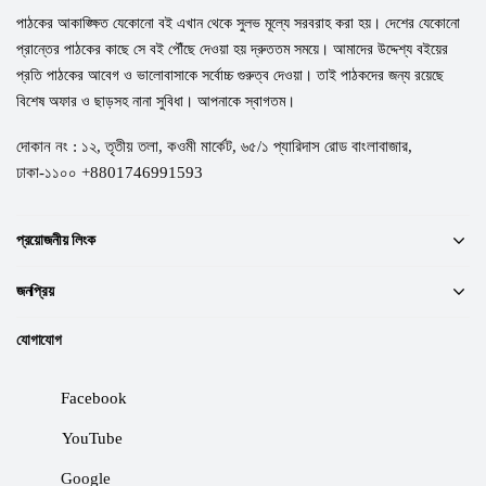
পাঠকের আকাঙ্ক্ষিত যেকোনো বই এখান থেকে সুলভ মূল্যে সরবরাহ করা হয়। দেশের যেকোনো
প্রান্তের পাঠকের কাছে সে বই পৌঁছে দেওয়া হয় দ্রুততম সময়ে। আমাদের উদ্দেশ্য বইয়ের
প্রতি পাঠকের আবেগ ও ভালোবাসাকে সর্বোচ্চ গুরুত্ব দেওয়া। তাই পাঠকদের জন্য রয়েছে
বিশেষ অফার ও ছাড়সহ নানা সুবিধা। আপনাকে স্বাগতম।
দোকান নং : ১২, তৃতীয় তলা, কওমী মার্কেট, ৬৫/১ প্যারিদাস রোড বাংলাবাজার,
ঢাকা-১১০০ +8801746991593
প্রয়োজনীয় লিংক
জনপ্রিয়
যোগাযোগ
Facebook
YouTube
Google