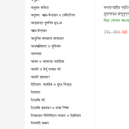
কল্যাণরাষ্ট্র প্রতিষ
অনুবাদ কবিতা
মুহাম্মাদুর রাসূলুল্
অনুবাদ: আত্ম-উন্নয়ন ও মেডিটেশন
মিয়া গোলাম পরওয়
আক্রান্ত মুসলিম ভূখণ্ড
আত্ম-উন্নয়ন
TK. 80
৳ 60
আধুনিক মাসয়ালা মাসায়েল
আধ্যাত্মিকতা ও সুফিবাদ
আমপারা
আমল ও আমলের সহায়িকা
আরবি ও উর্দূ ভাষার বই
আরবি ব্যাকরণ
ইতিহাস: সামরিক ও যুদ্ধ বিগ্রহ
ইবাদাত
ইংরেজি বই
ইংরেজি ব্যাকরণ ও ভাষা শিক্ষা
ইসরায়েল ফিলিস্তিন সংঘাত ও ইহুদিবাদ
ইসলামি অঞ্চল