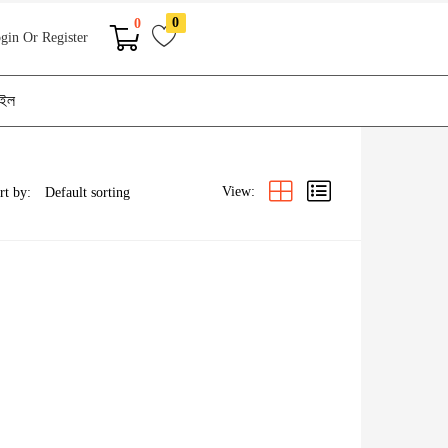
0
0
gin Or Register
াইল
View:
rt by: