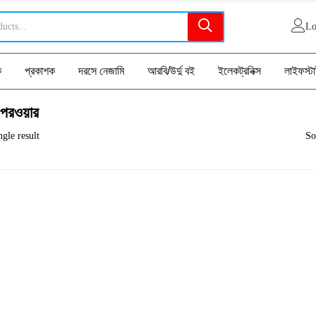
Lo
ক
প্রকাশক
দরসে নেজামি
আরবি/উর্দু বই
ইলেকট্রনিক্স
লাইফস্ট
 পরওয়ার
gle result
So