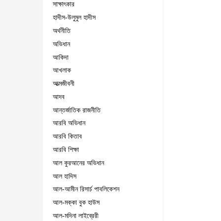
সাক্ষাৎকার
হাদীস-উলুমুল হাদীস
অর্থনীতি
অভিধান
আকিদা
আখলাক
আত্মজীবনী
আদব
আন্তর্জাতিক রাজনীতি
আরবি অভিধান
আরবি কিতাব
আরবি শিক্ষা
আল কুরআনের অভিধান
আল হাদিস
আল-আমীন রিসার্চ পাবলিকেশন
আল-মক্কা বুক হাউস
আল-মদিনা লাইব্রেরী