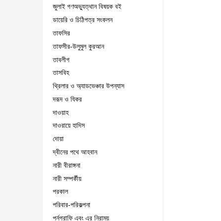
জুলাই গণঅভ্যুত্থান বিষয়ক বই
ডায়েরি ও চিঠিপত্র সংকলন
তাফসির
তাফসীর-উলুমুল কুরআন
তাবলীগ
তাসবিহ
থ্রিলার ও অ্যাডভেঞ্চার উপন্যাস
দরূদ ও যিকর
দাওয়াহ
দাওরায়ে হাদিস
দোয়া
দ্বীনের পথে আহবান
নারী বীরাঙ্গনা
নারী সম্পর্কীয়
পরকাল
পরিবার-পরিকল্পনা
পর্নগ্রাফি এবং এর নিরাময়