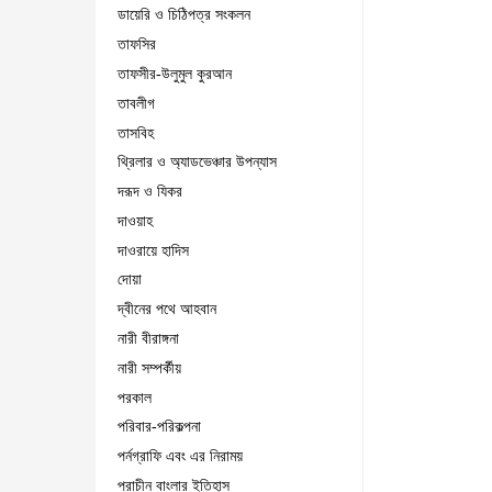
ডায়েরি ও চিঠিপত্র সংকলন
তাফসির
তাফসীর-উলুমুল কুরআন
তাবলীগ
তাসবিহ
থ্রিলার ও অ্যাডভেঞ্চার উপন্যাস
দরূদ ও যিকর
দাওয়াহ
দাওরায়ে হাদিস
দোয়া
দ্বীনের পথে আহবান
নারী বীরাঙ্গনা
নারী সম্পর্কীয়
পরকাল
পরিবার-পরিকল্পনা
পর্নগ্রাফি এবং এর নিরাময়
প্রাচীন বাংলার ইতিহাস