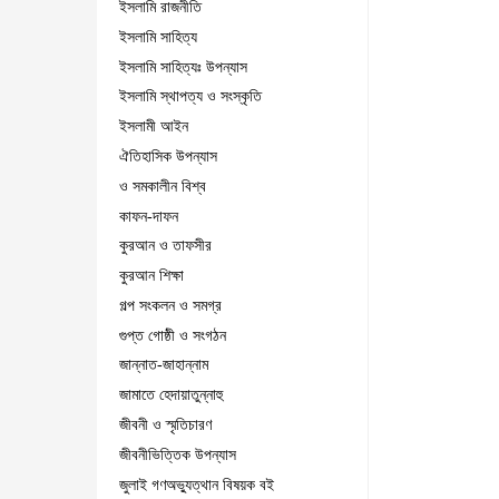
ইসলামি রাজনীতি
ইসলামি সাহিত্য
ইসলামি সাহিত্যঃ উপন্যাস
ইসলামি স্থাপত্য ও সংস্কৃতি
ইসলামী আইন
ঐতিহাসিক উপন্যাস
ও সমকালীন বিশ্ব
কাফন-দাফন
কুরআন ও তাফসীর
কুরআন শিক্ষা
গল্প সংকলন ও সমগ্র
গুপ্ত গোষ্ঠী ও সংগঠন
জান্নাত-জাহান্নাম
জামাতে হেদায়াতুন্নাহু
জীবনী ও স্মৃতিচারণ
জীবনীভিত্তিক উপন্যাস
জুলাই গণঅভ্যুত্থান বিষয়ক বই