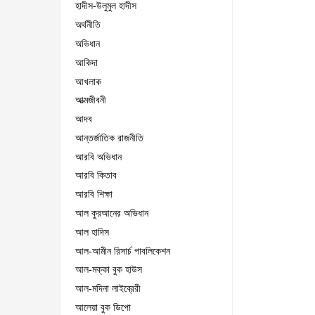
হাদীস-উলুমুল হাদীস
অর্থনীতি
অভিধান
আকিদা
আখলাক
আত্মজীবনী
আদব
আন্তর্জাতিক রাজনীতি
আরবি অভিধান
আরবি কিতাব
আরবি শিক্ষা
আল কুরআনের অভিধান
আল হাদিস
আল-আমীন রিসার্চ পাবলিকেশন
আল-মক্কা বুক হাউস
আল-মদিনা লাইব্রেরী
আলেয়া বুক ডিপো