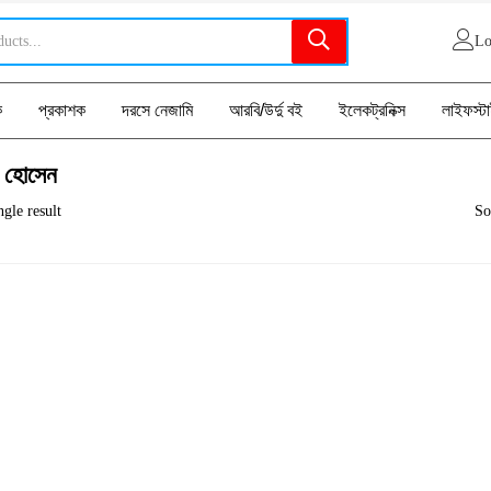
Lo
ক
প্রকাশক
দরসে নেজামি
আরবি/উর্দু বই
ইলেকট্রনিক্স
লাইফস্ট
 হোসেন
gle result
So