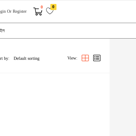
0
0
gin Or Register
াইল
View:
rt by: