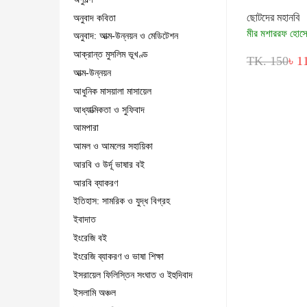
ছোটদের মহানবি
অনুবাদ কবিতা
মীর মশাররফ হোস
অনুবাদ: আত্ম-উন্নয়ন ও মেডিটেশন
আক্রান্ত মুসলিম ভূখণ্ড
TK. 150
৳ 1
আত্ম-উন্নয়ন
আধুনিক মাসয়ালা মাসায়েল
আধ্যাত্মিকতা ও সুফিবাদ
আমপারা
আমল ও আমলের সহায়িকা
আরবি ও উর্দূ ভাষার বই
আরবি ব্যাকরণ
ইতিহাস: সামরিক ও যুদ্ধ বিগ্রহ
ইবাদাত
ইংরেজি বই
ইংরেজি ব্যাকরণ ও ভাষা শিক্ষা
ইসরায়েল ফিলিস্তিন সংঘাত ও ইহুদিবাদ
ইসলামি অঞ্চল