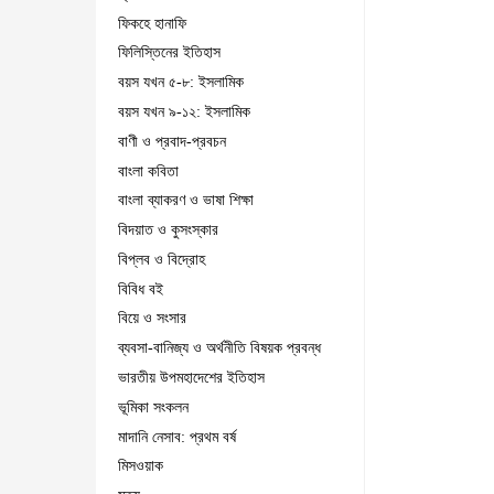
ফিকহে হানাফি
ফিলিস্তিনের ইতিহাস
বয়স যখন ৫-৮: ইসলামিক
বয়স যখন ৯-১২: ইসলামিক
বাণী ও প্রবাদ-প্রবচন
বাংলা কবিতা
বাংলা ব্যাকরণ ও ভাষা শিক্ষা
বিদয়াত ও কুসংস্কার
বিপ্লব ও বিদ্রোহ
বিবিধ বই
বিয়ে ও সংসার
ব্যবসা-বানিজ্য ও অর্থনীতি বিষয়ক প্রবন্ধ
ভারতীয় উপমহাদেশের ইতিহাস
ভূমিকা সংকলন
মাদানি নেসাব: প্রথম বর্ষ
মিসওয়াক