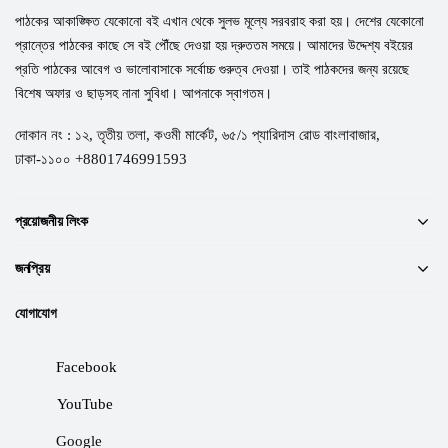
পাঠকের আকাঙ্ক্ষিত যেকোনো বই এখান থেকে সুলভ মূল্যে সরবরাহ করা হয়। দেশের যেকোনো
প্রান্তের পাঠকের কাছে সে বই পৌঁছে দেওয়া হয় দ্রুততম সময়ে। আমাদের উদ্দেশ্য বইয়ের
প্রতি পাঠকের আবেগ ও ভালোবাসাকে সর্বোচ্চ গুরুত্ব দেওয়া। তাই পাঠকদের জন্য রয়েছে
বিশেষ অফার ও ছাড়সহ নানা সুবিধা। আপনাকে স্বাগতম।
দোকান নং : ১২, তৃতীয় তলা, কওমী মার্কেট, ৬৫/১ প্যারিদাস রোড বাংলাবাজার,
ঢাকা-১১০০ +8801746991593
প্রয়োজনীয় লিংক
জনপ্রিয়
যোগাযোগ
Facebook
YouTube
Google