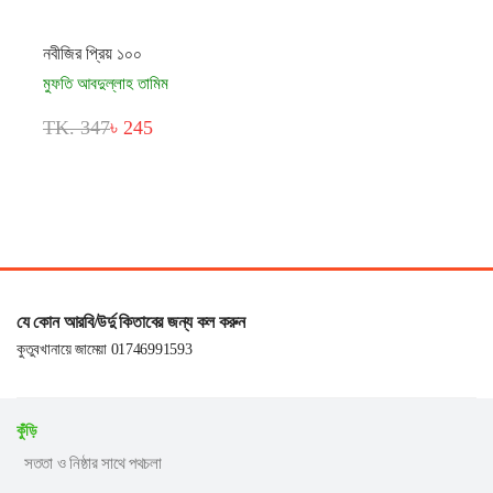
নবীজির প্রিয় ১০০
মুফতি আবদুল্লাহ তামিম
TK. 347
৳ 245
যে কোন আরবি/উর্দু কিতাবের জন্য কল করুন
কুতুবখানায়ে জামেয়া 01746991593
কুঁড়ি
সততা ও নিষ্ঠার সাথে পথচলা