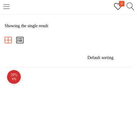
0
LOGIN
REGISTER
Showing the single result
Enter your username and password to login.
29%
Remember me
ছাড়
Login
Lost password?