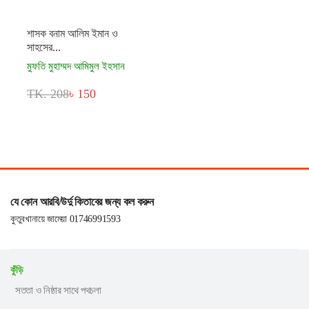
শাসক বনাম আলিম ইমান ও
সাহসের...
মুফতি মুহাম্মদ আমিমুল ইহসান
TK. 208
৳ 150
যে কোন আরবি/উর্দু কিতাবের জন্য কল করুন
কুতুবখানায়ে জামেয়া 01746991593
কুঁড়ি
সততা ও নিষ্ঠার সাথে পথচলা