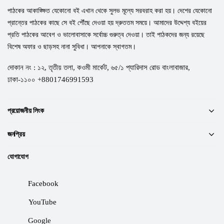
পাঠকের আকাঙ্ক্ষিত যেকোনো বই এখান থেকে সুলভ মূল্যে সরবরাহ করা হয়। দেশের যেকোনো
প্রান্তের পাঠকের কাছে সে বই পৌঁছে দেওয়া হয় দ্রুততম সময়ে। আমাদের উদ্দেশ্য বইয়ের
প্রতি পাঠকের আবেগ ও ভালোবাসাকে সর্বোচ্চ গুরুত্ব দেওয়া। তাই পাঠকদের জন্য রয়েছে
বিশেষ অফার ও ছাড়সহ নানা সুবিধা। আপনাকে স্বাগতম।
দোকান নং : ১২, তৃতীয় তলা, কওমী মার্কেট, ৬৫/১ প্যারিদাস রোড বাংলাবাজার,
ঢাকা-১১০০ +8801746991593
প্রয়োজনীয় লিংক
জনপ্রিয়
যোগাযোগ
Facebook
YouTube
Google