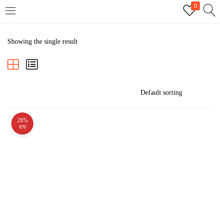
0
LOGIN
REGISTER
Showing the single result
Enter your username and password to login.
28%
Remember me
ছাড়
Login
Lost password?