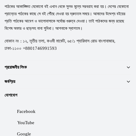
পাঠকের আকাঙ্ক্ষিত যেকোনো বই এখান থেকে সুলভ মূল্যে সরবরাহ করা হয়। দেশের যেকোনো
প্রান্তের পাঠকের কাছে সে বই পৌঁছে দেওয়া হয় দ্রুততম সময়ে। আমাদের উদ্দেশ্য বইয়ের
প্রতি পাঠকের আবেগ ও ভালোবাসাকে সর্বোচ্চ গুরুত্ব দেওয়া। তাই পাঠকদের জন্য রয়েছে
বিশেষ অফার ও ছাড়সহ নানা সুবিধা। আপনাকে স্বাগতম।
দোকান নং : ১২, তৃতীয় তলা, কওমী মার্কেট, ৬৫/১ প্যারিদাস রোড বাংলাবাজার,
ঢাকা-১১০০ +8801746991593
প্রয়োজনীয় লিংক
জনপ্রিয়
যোগাযোগ
Facebook
YouTube
Google