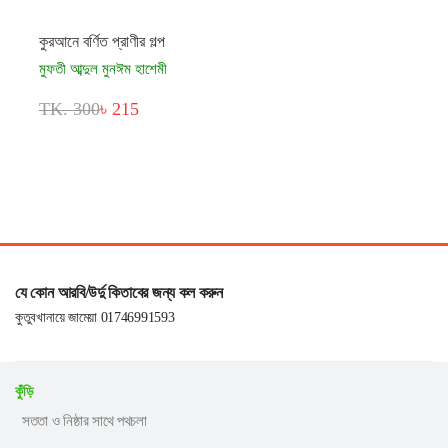
কুরআনে বর্ণিত প্রাণীর গল্প
মুফতী আব্দুল মুনঈম হাশেমী
TK. 300
৳ 215
যে কোন আরবি/উর্দু কিতাবের জন্য কল করুন
কুতুবখানায়ে জামেয়া 01746991593
কুঁড়ি
সততা ও নিষ্ঠার সাথে পথচলা