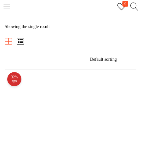
0
LOGIN
REGISTER
Showing the single result
Enter your username and password to login.
32%
Remember me
ছাড়
Login
Lost password?