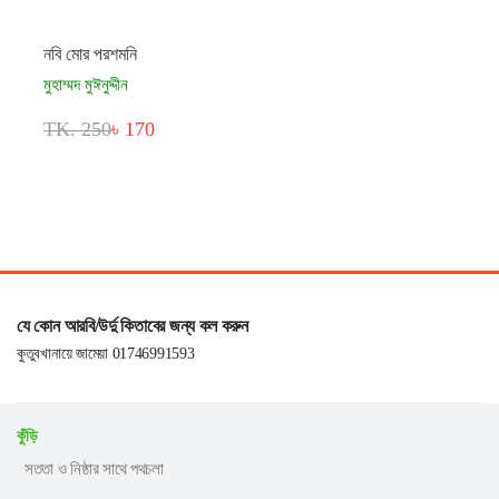
নবি মোর পরশমনি
মুহাম্মদ মুঈনুদ্দীন
TK. 250
৳ 170
যে কোন আরবি/উর্দু কিতাবের জন্য কল করুন
কুতুবখানায়ে জামেয়া 01746991593
কুঁড়ি
সততা ও নিষ্ঠার সাথে পথচলা