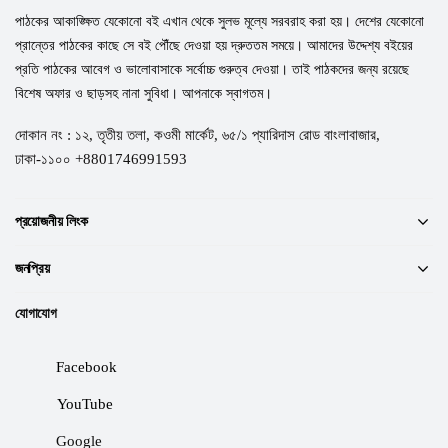
পাঠকের আকাঙ্ক্ষিত যেকোনো বই এখান থেকে সুলভ মূল্যে সরবরাহ করা হয়। দেশের যেকোনো
প্রান্তের পাঠকের কাছে সে বই পৌঁছে দেওয়া হয় দ্রুততম সময়ে। আমাদের উদ্দেশ্য বইয়ের
প্রতি পাঠকের আবেগ ও ভালোবাসাকে সর্বোচ্চ গুরুত্ব দেওয়া। তাই পাঠকদের জন্য রয়েছে
বিশেষ অফার ও ছাড়সহ নানা সুবিধা। আপনাকে স্বাগতম।
দোকান নং : ১২, তৃতীয় তলা, কওমী মার্কেট, ৬৫/১ প্যারিদাস রোড বাংলাবাজার,
ঢাকা-১১০০ +8801746991593
প্রয়োজনীয় লিংক
জনপ্রিয়
যোগাযোগ
Facebook
YouTube
Google