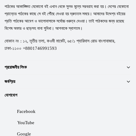
পাঠকের আকাঙ্ক্ষিত যেকোনো বই এখান থেকে সুলভ মূল্যে সরবরাহ করা হয়। দেশের যেকোনো
প্রান্তের পাঠকের কাছে সে বই পৌঁছে দেওয়া হয় দ্রুততম সময়ে। আমাদের উদ্দেশ্য বইয়ের
প্রতি পাঠকের আবেগ ও ভালোবাসাকে সর্বোচ্চ গুরুত্ব দেওয়া। তাই পাঠকদের জন্য রয়েছে
বিশেষ অফার ও ছাড়সহ নানা সুবিধা। আপনাকে স্বাগতম।
দোকান নং : ১২, তৃতীয় তলা, কওমী মার্কেট, ৬৫/১ প্যারিদাস রোড বাংলাবাজার,
ঢাকা-১১০০ +8801746991593
প্রয়োজনীয় লিংক
জনপ্রিয়
যোগাযোগ
Facebook
YouTube
Google