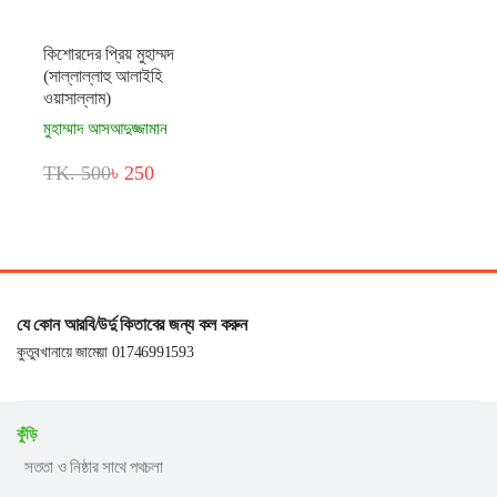
কিশোরদের প্রিয় মুহাম্মদ
(সাল্লাল্লাহু আলাইহি
ওয়াসাল্লাম)
মুহাম্মাদ আসআদুজ্জামান
TK. 500
৳ 250
যে কোন আরবি/উর্দু কিতাবের জন্য কল করুন
কুতুবখানায়ে জামেয়া 01746991593
কুঁড়ি
সততা ও নিষ্ঠার সাথে পথচলা