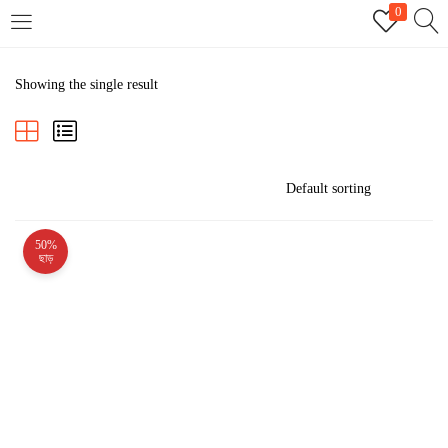
0
LOGIN
REGISTER
Showing the single result
Enter your username and password to login.
50%
Remember me
ছাড়
Login
Lost password?