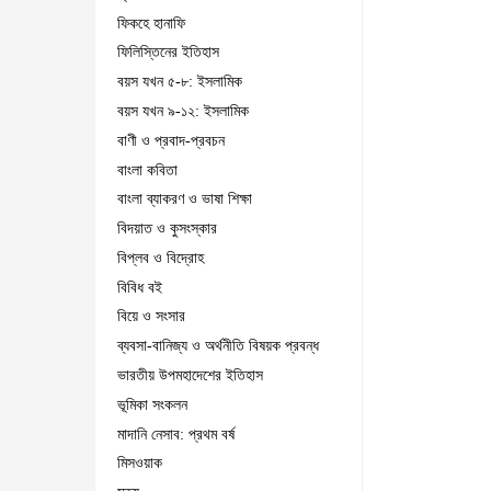
ফিকহে হানাফি
ফিলিস্তিনের ইতিহাস
বয়স যখন ৫-৮: ইসলামিক
বয়স যখন ৯-১২: ইসলামিক
বাণী ও প্রবাদ-প্রবচন
বাংলা কবিতা
বাংলা ব্যাকরণ ও ভাষা শিক্ষা
বিদয়াত ও কুসংস্কার
বিপ্লব ও বিদ্রোহ
বিবিধ বই
বিয়ে ও সংসার
ব্যবসা-বানিজ্য ও অর্থনীতি বিষয়ক প্রবন্ধ
ভারতীয় উপমহাদেশের ইতিহাস
ভূমিকা সংকলন
মাদানি নেসাব: প্রথম বর্ষ
মিসওয়াক