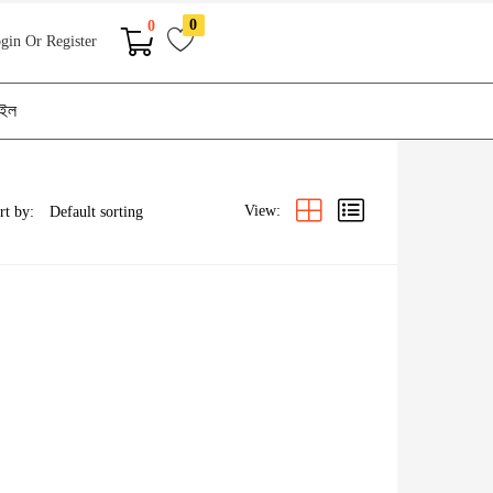
0
0
gin Or Register
াইল
View:
rt by: