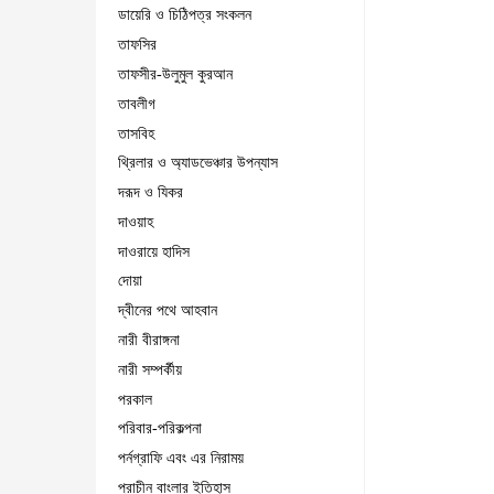
ডায়েরি ও চিঠিপত্র সংকলন
তাফসির
তাফসীর-উলুমুল কুরআন
তাবলীগ
তাসবিহ
থ্রিলার ও অ্যাডভেঞ্চার উপন্যাস
দরূদ ও যিকর
দাওয়াহ
দাওরায়ে হাদিস
দোয়া
দ্বীনের পথে আহবান
নারী বীরাঙ্গনা
নারী সম্পর্কীয়
পরকাল
পরিবার-পরিকল্পনা
পর্নগ্রাফি এবং এর নিরাময়
প্রাচীন বাংলার ইতিহাস