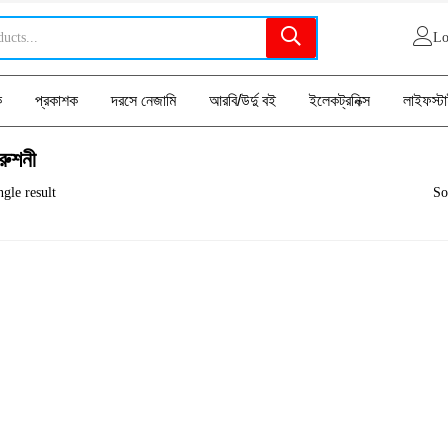
Lo
ক
প্রকাশক
দরসে নেজামি
আরবি/উর্দু বই
ইলেকট্রনিক্স
লাইফস্ট
রুশনী
gle result
So