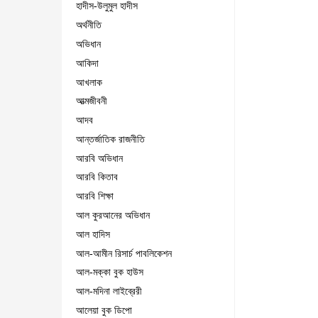
হাদীস-উলুমুল হাদীস
অর্থনীতি
অভিধান
আকিদা
আখলাক
আত্মজীবনী
আদব
আন্তর্জাতিক রাজনীতি
আরবি অভিধান
আরবি কিতাব
আরবি শিক্ষা
আল কুরআনের অভিধান
আল হাদিস
আল-আমীন রিসার্চ পাবলিকেশন
আল-মক্কা বুক হাউস
আল-মদিনা লাইব্রেরী
আলেয়া বুক ডিপো