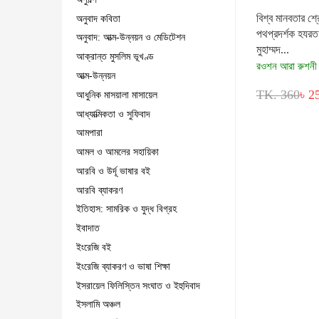
বিশ্ব মানবতার শ্রে
অনুবাদ কবিতা
পথপ্রদর্শক হযরত
অনুবাদ: আত্ম-উন্নয়ন ও মেডিটেশন
মুহাম্মদ...
আক্রান্ত মুসলিম ভূখণ্ড
রওশন আরা রুশনী
আত্ম-উন্নয়ন
TK. 360
৳ 2
আধুনিক মাসয়ালা মাসায়েল
আধ্যাত্মিকতা ও সুফিবাদ
আমপারা
আমল ও আমলের সহায়িকা
আরবি ও উর্দূ ভাষার বই
আরবি ব্যাকরণ
ইতিহাস: সামরিক ও যুদ্ধ বিগ্রহ
ইবাদাত
ইংরেজি বই
ইংরেজি ব্যাকরণ ও ভাষা শিক্ষা
ইসরায়েল ফিলিস্তিন সংঘাত ও ইহুদিবাদ
ইসলামি অঞ্চল