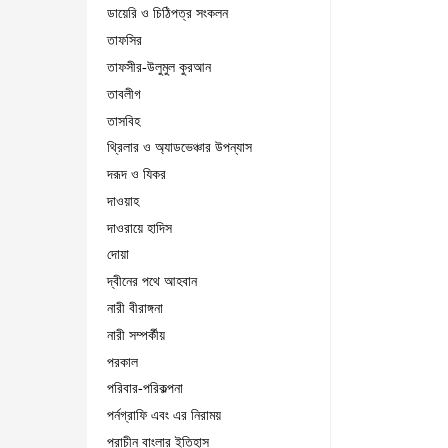
ডায়েরি ও চিঠিপত্র সংকলন
তাফসির
তাফসীর-উলুমুল কুরআন
তাবলীগ
তাসবিহ
থ্রিলার ও অ্যাডভেঞ্চার উপন্যাস
দরূদ ও যিকর
দাওয়াহ
দাওরায়ে হাদিস
দোয়া
দ্বীনের পথে আহবান
নারী বীরাঙ্গনা
নারী সম্পর্কীয়
পরকাল
পরিবার-পরিকল্পনা
পর্নগ্রাফি এবং এর নিরাময়
প্রাচীন বাংলার ইতিহাস