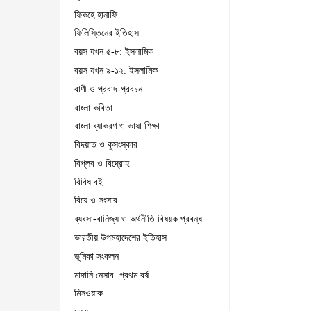
ফিকহে হানাফি
ফিলিস্তিনের ইতিহাস
বয়স যখন ৫-৮: ইসলামিক
বয়স যখন ৯-১২: ইসলামিক
বাণী ও প্রবাদ-প্রবচন
বাংলা কবিতা
বাংলা ব্যাকরণ ও ভাষা শিক্ষা
বিদয়াত ও কুসংস্কার
বিপ্লব ও বিদ্রোহ
বিবিধ বই
বিয়ে ও সংসার
ব্যবসা-বানিজ্য ও অর্থনীতি বিষয়ক প্রবন্ধ
ভারতীয় উপমহাদেশের ইতিহাস
ভূমিকা সংকলন
মাদানি নেসাব: প্রথম বর্ষ
মিসওয়াক