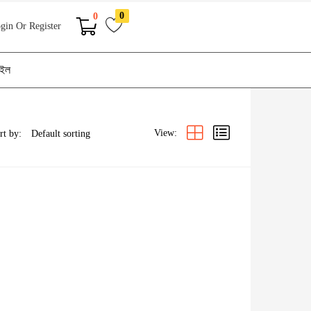
0
0
gin Or Register
াইল
View:
rt by: