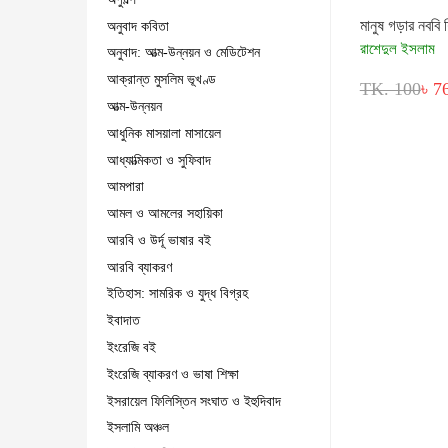
মানুষ গড়ার নববি শ
অনুবাদ কবিতা
রাশেদুল ইসলাম
অনুবাদ: আত্ম-উন্নয়ন ও মেডিটেশন
আক্রান্ত মুসলিম ভূখণ্ড
TK. 100
৳ 7
আত্ম-উন্নয়ন
আধুনিক মাসয়ালা মাসায়েল
আধ্যাত্মিকতা ও সুফিবাদ
আমপারা
আমল ও আমলের সহায়িকা
আরবি ও উর্দূ ভাষার বই
আরবি ব্যাকরণ
ইতিহাস: সামরিক ও যুদ্ধ বিগ্রহ
ইবাদাত
ইংরেজি বই
ইংরেজি ব্যাকরণ ও ভাষা শিক্ষা
ইসরায়েল ফিলিস্তিন সংঘাত ও ইহুদিবাদ
ইসলামি অঞ্চল