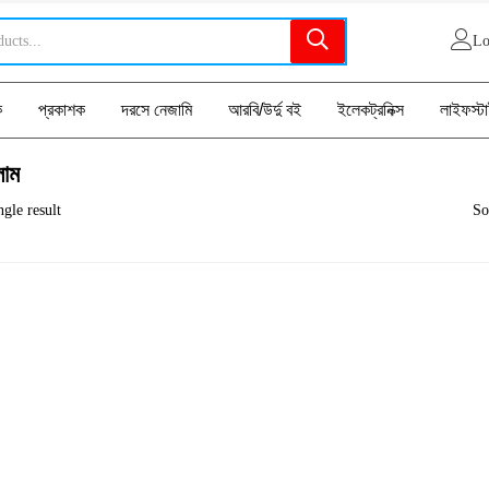
Lo
ক
প্রকাশক
দরসে নেজামি
আরবি/উর্দু বই
ইলেকট্রনিক্স
লাইফস্ট
লাম
gle result
So