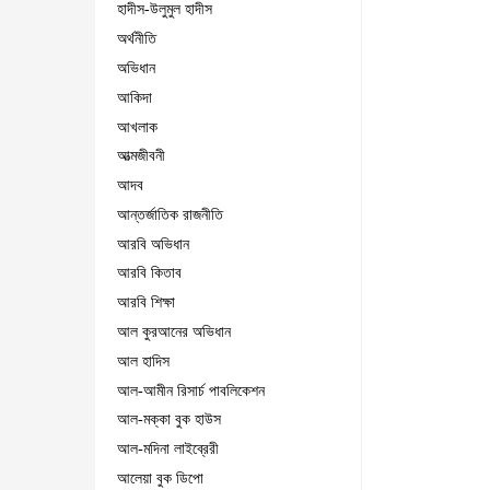
হাদীস-উলুমুল হাদীস
অর্থনীতি
অভিধান
আকিদা
আখলাক
আত্মজীবনী
আদব
আন্তর্জাতিক রাজনীতি
আরবি অভিধান
আরবি কিতাব
আরবি শিক্ষা
আল কুরআনের অভিধান
আল হাদিস
আল-আমীন রিসার্চ পাবলিকেশন
আল-মক্কা বুক হাউস
আল-মদিনা লাইব্রেরী
আলেয়া বুক ডিপো