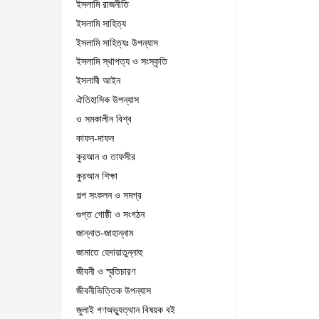
ইসলামি রাজনীতি
ইসলামি সাহিত্য
ইসলামি সাহিত্যঃ উপন্যাস
ইসলামি স্থাপত্য ও সংস্কৃতি
ইসলামী আইন
ঐতিহাসিক উপন্যাস
ও সমকালীন বিশ্ব
কাফন-দাফন
কুরআন ও তাফসীর
কুরআন শিক্ষা
গল্প সংকলন ও সমগ্র
গুপ্ত গোষ্ঠী ও সংগঠন
জান্নাত-জাহান্নাম
জামাতে হেদায়াতুন্নাহু
জীবনী ও স্মৃতিচারণ
জীবনীভিত্তিক উপন্যাস
জুলাই গণঅভ্যুত্থান বিষয়ক বই