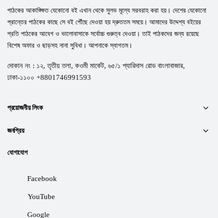
পাঠকের আকাঙ্ক্ষিত যেকোনো বই এখান থেকে সুলভ মূল্যে সরবরাহ করা হয়। দেশের যেকোনো
প্রান্তের পাঠকের কাছে সে বই পৌঁছে দেওয়া হয় দ্রুততম সময়ে। আমাদের উদ্দেশ্য বইয়ের
প্রতি পাঠকের আবেগ ও ভালোবাসাকে সর্বোচ্চ গুরুত্ব দেওয়া। তাই পাঠকদের জন্য রয়েছে
বিশেষ অফার ও ছাড়সহ নানা সুবিধা। আপনাকে স্বাগতম।
দোকান নং : ১২, তৃতীয় তলা, কওমী মার্কেট, ৬৫/১ প্যারিদাস রোড বাংলাবাজার,
ঢাকা-১১০০ +8801746991593
প্রয়োজনীয় লিংক
জনপ্রিয়
যোগাযোগ
Facebook
YouTube
Google