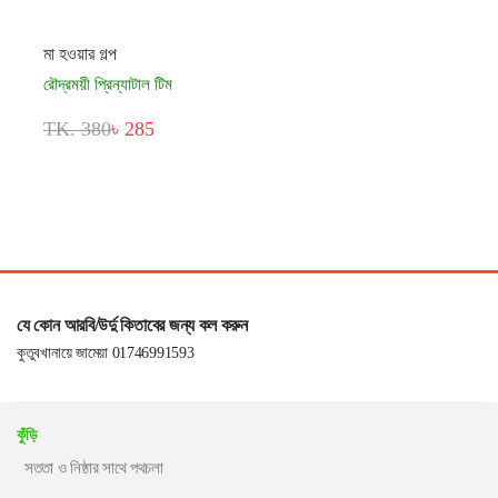
মা হওয়ার গল্প
রৌদ্রময়ী প্রিন্যাটাল টিম
TK. 380
৳ 285
যে কোন আরবি/উর্দু কিতাবের জন্য কল করুন
কুতুবখানায়ে জামেয়া 01746991593
কুঁড়ি
সততা ও নিষ্ঠার সাথে পথচলা