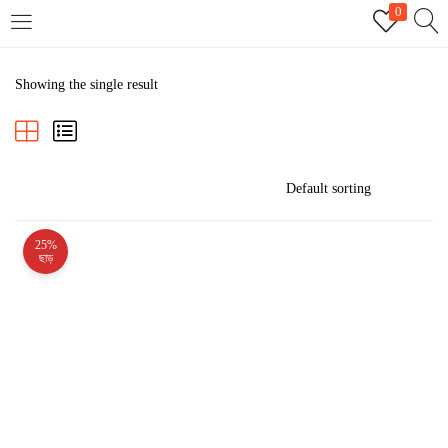
0
LOGIN
REGISTER
Showing the single result
Enter your username and password to login.
25%
Remember me
ছাড়
Login
Lost password?