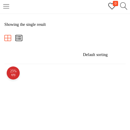
0
LOGIN
REGISTER
Showing the single result
Enter your username and password to login.
25%
Remember me
ছাড়
Login
Lost password?