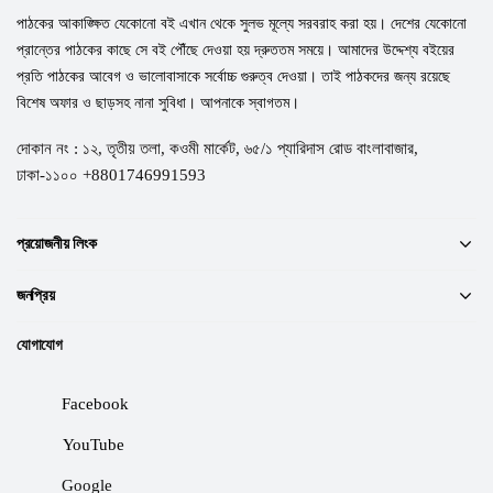
পাঠকের আকাঙ্ক্ষিত যেকোনো বই এখান থেকে সুলভ মূল্যে সরবরাহ করা হয়। দেশের যেকোনো
প্রান্তের পাঠকের কাছে সে বই পৌঁছে দেওয়া হয় দ্রুততম সময়ে। আমাদের উদ্দেশ্য বইয়ের
প্রতি পাঠকের আবেগ ও ভালোবাসাকে সর্বোচ্চ গুরুত্ব দেওয়া। তাই পাঠকদের জন্য রয়েছে
বিশেষ অফার ও ছাড়সহ নানা সুবিধা। আপনাকে স্বাগতম।
দোকান নং : ১২, তৃতীয় তলা, কওমী মার্কেট, ৬৫/১ প্যারিদাস রোড বাংলাবাজার,
ঢাকা-১১০০ +8801746991593
প্রয়োজনীয় লিংক
জনপ্রিয়
যোগাযোগ
Facebook
YouTube
Google