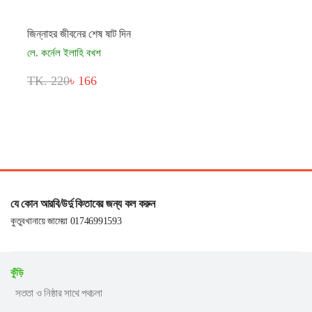
জিন্নাহর জীবনের শেষ ষাট দিন
লে. কর্নেল ইলাহি বখশ
TK. 220
৳ 166
যে কোন আরবি/উর্দু কিতাবের জন্য কল করুন
কুতুবখানায়ে জামেয়া 01746991593
কুঁড়ি
সততা ও নিষ্ঠার সাথে পথচলা